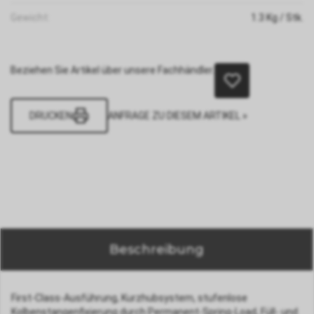
Gewicht:
1.3
Kg
/ Stk.
Beziehen Sie Artikel über unsere Fachhändler.
DRUCKEN
ANFRAGE ZU DIESEM ARTIKEL »
Beschreibung
First-Class-Ausführung, Kurzhubsystem, stufenlose
Kolbenstangenfixierung durch Permanent-Spring-Load, Füll- und