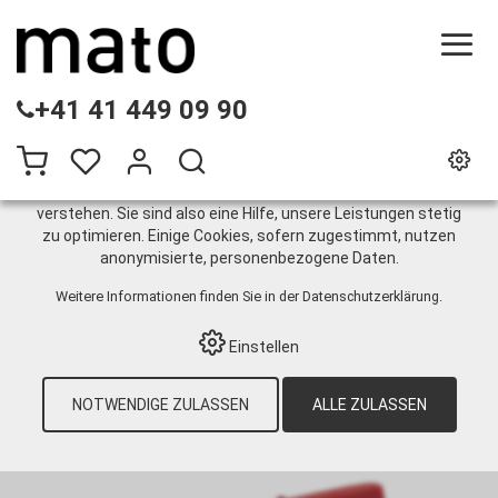
DIESE WEBSITE VERWENDET COOKIES
+41 41 449 09 90
Wir nutzen auf unserer Website verschiedene Cookies:
Einige sind notwendig für den korrekten Betrieb der Website,
andere ermöglichen Ihnen mehr Funktionalitäten, und noch
andere helfen uns dabei, die Nutzenden besser zu
verstehen. Sie sind also eine Hilfe, unsere Leistungen stetig
zu optimieren. Einige Cookies, sofern zugestimmt, nutzen
Hebelfettpressen
anonymisierte, personenbezogene Daten.
Weitere Informationen finden Sie in der
Datenschutzerklärung
.
HOME
›
E-SHOP
›
SCHMIERTECHNIK
›
FETT
›
Einstellen
FETTPRESSEN
›
PULL-OFF DIN1284 SYSTEM
›
HEBELFETTPRESSEN
›
MATO GANZSTAHL-
FETTPRESSE E600 - 1/8", MIT SCHLAUCH
NOTWENDIGE ZULASSEN
ALLE ZULASSEN
RH30-C