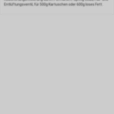
Entlüftungsventil, für 500g Kartuschen oder 600g loses Fett.