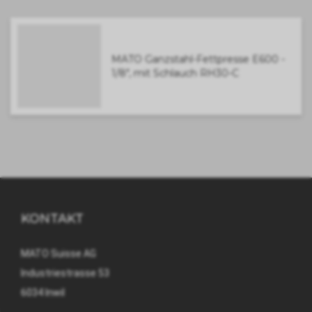
MATO Ganzstahl-Fettpresse E600 -
1/8", mit Schlauch RH30-C
KONTAKT
MATO Suisse AG
Industriestrasse 53
6034 Inwil