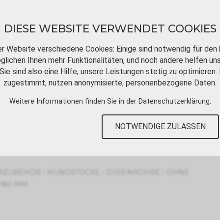
DIESE WEBSITE VERWENDET COOKIES
er Website verschiedene Cookies: Einige sind notwendig für den 
lichen Ihnen mehr Funktionalitäten, und noch andere helfen un
Sie sind also eine Hilfe, unsere Leistungen stetig zu optimieren. 
DOWNLOADS
VIDEOTUTORIALS
KONT
zugestimmt, nutzen anonymisierte, personenbezogene Daten.
Weitere Informationen finden Sie in der
Datenschutzerklärung
.
elkupplung
NOTWENDIGE ZULASSEN
›
›
›
RZUBEHÖR
MUNDSTÜCKE
DÜSENROHRE
OHNE
180 MM