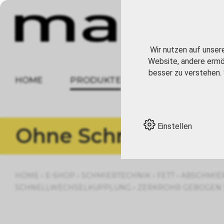
Wir nutzen auf unser
Website, andere ermög
besser zu verstehen. 
HOME
PRODUKTE
ÜBER UNS
Einstellen
Ohne Schnellwechs
›
›
›
›
HOME
E-SHOP
SCHMIERTECHNIK
FETT
ABSCHMIE
›
SCHNELLWECHSELKUPPLUNG
ZERKROHR GEBOGEN 