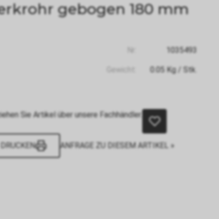
erkrohr gebogen 180 mm
Nr:
1035493
Gewicht:
0.05
Kg
/ Stk.
iehen Sie Artikel über unsere Fachhändler.
DRUCKEN
ANFRAGE ZU DIESEM ARTIKEL »