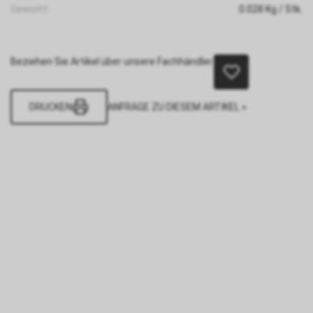
Gewicht:
0.028
Kg
/ Stk.
Beziehen Sie Artikel über unsere Fachhändler.
DRUCKEN
ANFRAGE ZU DIESEM ARTIKEL »