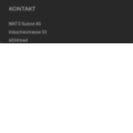
KONTAKT
MATO Suisse AG
Industriestrasse 53
6034 Inwil
041 449 09 90
info@mato.ch
INFORMATIONEN
Impressum
Datenschutzerklärung
AGB