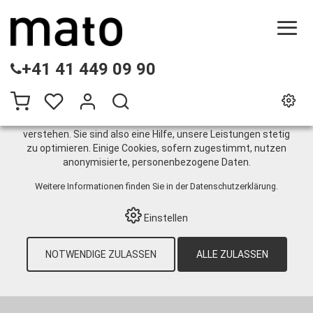
DIESE WEBSITE VERWENDET COOKIES
+41 41 449 09 90
Wir nutzen auf unserer Website verschiedene Cookies:
Einige sind notwendig für den korrekten Betrieb der Website,
andere ermöglichen Ihnen mehr Funktionalitäten, und noch
andere helfen uns dabei, die Nutzenden besser zu
verstehen. Sie sind also eine Hilfe, unsere Leistungen stetig
zu optimieren. Einige Cookies, sofern zugestimmt, nutzen
Drehgelenk /
anonymisierte, personenbezogene Daten.
Winkeladapter
Weitere Informationen finden Sie in der
Datenschutzerklärung
.
Einstellen
HOME
›
E-SHOP
›
SCHMIERTECHNIK
›
FETT
›
NOTWENDIGE ZULASSEN
ALLE ZULASSEN
ABSCHMIERZUBEHÖR
›
DREHGELENK /
WINKELADAPTER
›
MATO DREHGELENK
LINEAR M10X1