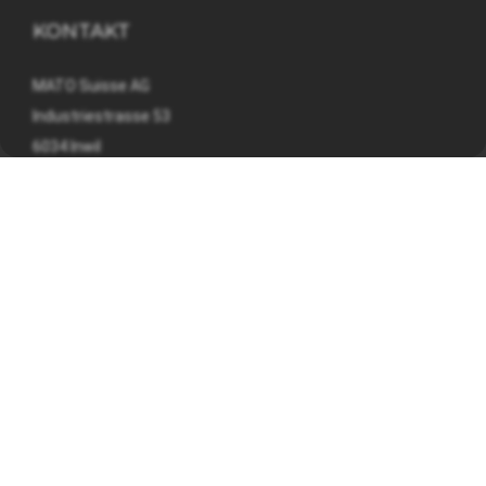
KONTAKT
MATO Suisse AG
Industriestrasse 53
6034 Inwil
041 449 09 90
info@mato.ch
INFORMATIONEN
Impressum
Datenschutzerklärung
AGB