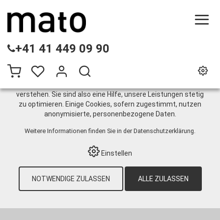
DIESE WEBSITE VERWENDET COOKIES
+41 41 449 09 90
Wir nutzen auf unserer Website verschiedene Cookies:
Einige sind notwendig für den korrekten Betrieb der Website,
andere ermöglichen Ihnen mehr Funktionalitäten, und noch
andere helfen uns dabei, die Nutzenden besser zu
verstehen. Sie sind also eine Hilfe, unsere Leistungen stetig
zu optimieren. Einige Cookies, sofern zugestimmt, nutzen
Zubehör und Ersatzteile zu
anonymisierte, personenbezogene Daten.
Pumpen
Weitere Informationen finden Sie in der
Datenschutzerklärung
.
Einstellen
HOME
›
E-SHOP
›
INDUSTRIETECHNIK
›
NOTWENDIGE ZULASSEN
ALLE ZULASSEN
DIESELTECHNIK
›
ZUBEHÖR
›
ZUBEHÖR
UND ERSATZTEILE ZU PUMPEN
›
LADEZANGE ROT KLEIN, 110 MM, 150A, 30V