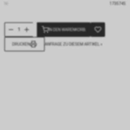
Nr:
1735745
IN DEN WARENKORB
DRUCKEN
ANFRAGE ZU DIESEM ARTIKEL »