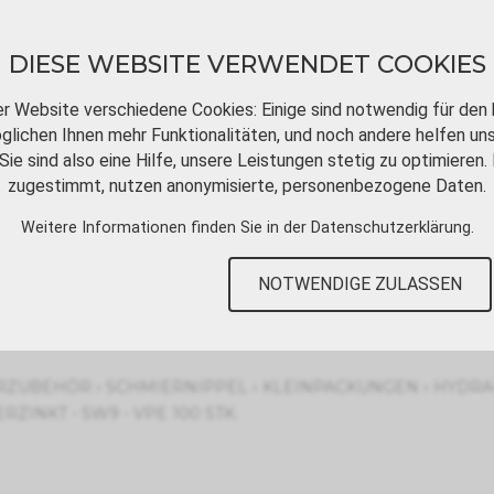
DIESE WEBSITE VERWENDET COOKIES
er Website verschiedene Cookies: Einige sind notwendig für den 
lichen Ihnen mehr Funktionalitäten, und noch andere helfen un
Sie sind also eine Hilfe, unsere Leistungen stetig zu optimieren. 
DOWNLOADS
VIDEOTUTORIALS
KONT
zugestimmt, nutzen anonymisierte, personenbezogene Daten.
Weitere Informationen finden Sie in der
Datenschutzerklärung
.
DIN 71412B
NOTWENDIGE ZULASSEN
›
›
›
RZUBEHÖR
SCHMIERNIPPEL
KLEINPACKUNGEN
HYDRAU
ZINKT - SW9 - VPE 100 STK.