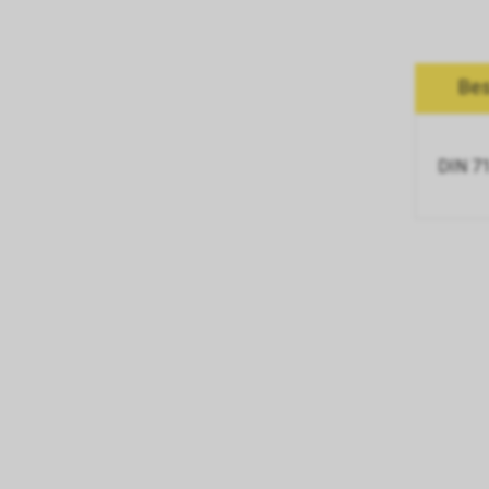
Bes
DIN 71