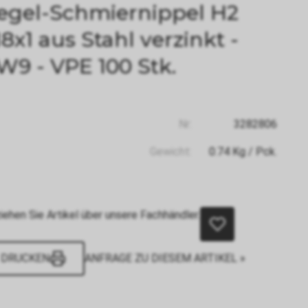
egel-Schmiernippel H2
8x1 aus Stahl verzinkt -
W9 - VPE 100 Stk.
Nr:
3282806
Gewicht:
0.74
Kg
/ Pck.
iehen Sie Artikel über unsere Fachhändler.
DRUCKEN
ANFRAGE ZU DIESEM ARTIKEL »