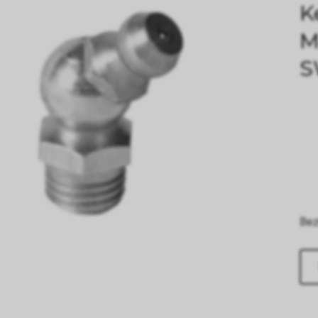
K
M
S
Bez