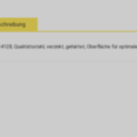
chreibung
412B, Qualitätsstahl, verzinkt, gehärtet, Oberfläche für optima