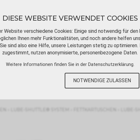
DIESE WEBSITE VERWENDET COOKIES
er Website verschiedene Cookies: Einige sind notwendig für den 
lichen Ihnen mehr Funktionalitäten, und noch andere helfen un
Sie sind also eine Hilfe, unsere Leistungen stetig zu optimieren. 
DOWNLOADS
VIDEOTUTORIALS
KONT
zugestimmt, nutzen anonymisierte, personenbezogene Daten.
Weitere Informationen finden Sie in der
Datenschutzerklärung
.
NOTWENDIGE ZULASSEN
›
›
›
SEN
LUBE-SHUTTLE® SYSTEM
FETTKARTUSCHEN
LUBE-S