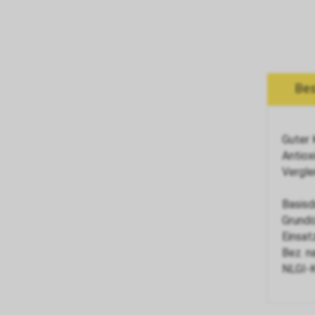
Bes
Guter 
Antiox
Vergle
Basisd
Grundö
Einsat
Bez. n
NLGI-K