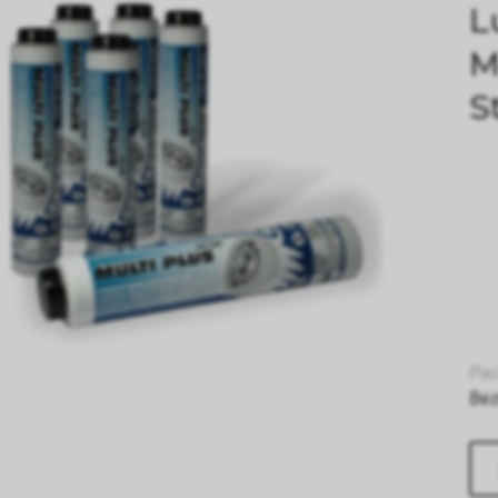
L
M
S
Pac
Bez