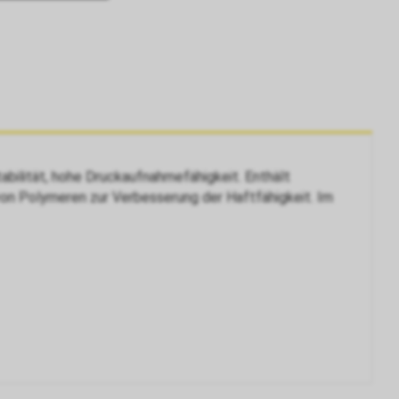
abilität, hohe Druckaufnahmefähigkeit. Enthält
 von Polymeren zur Verbesserung der Haftfähigkeit. Im