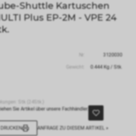
ube-Shuttle Kartuschen
ULTI Plus EP-2M - VPE 24
tk.
Nr:
3120030
Gewicht:
0.444
Kg
/ Stk.
kungen:
Stk (24Stk.)
iehen Sie Artikel über unsere Fachhändler.
DRUCKEN
ANFRAGE ZU DIESEM ARTIKEL »