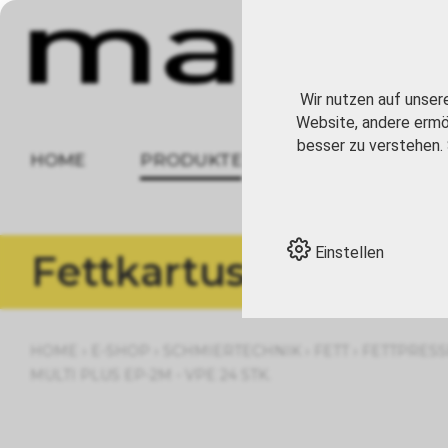
Wir nutzen auf unser
Website, andere ermög
besser zu verstehen. 
HOME
PRODUKTE
ÜBER UNS
Einstellen
Fettkartuschen
›
›
›
›
HOME
E-SHOP
SCHMIERTECHNIK
FETT
FETTPRES
MULTI PLUS EP-2M - VPE 24 STK.