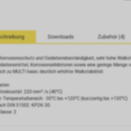
chreibung
Downloads
Zubehör (4)
Korrosionsschutz und Oxidationsbeständigkeit, sehr hohe Walkst
idationsmittel, Korrosionsinhibitoren sowie eine geringe Menge
ich zu MULTI basic deutlich erhöhte Walkstabilität.
aten:
lviskosität: 220 mm² /s (40°C)
z-Temperaturbereich: -30°C bis +120°C (kurzzeitig bis +130°C)
ach DIN 51502: KP2K-30
lasse: 2