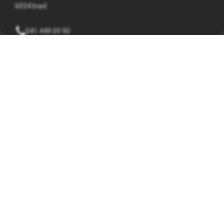
6034 Inwil
041 449 09 90
info@mato.ch
INFORMATIONEN
Impressum
Datenschutzerklärung
AGB
ÖFFNUNGSZEITEN
Montag bis Freitag
08:00 - 12:00 und 13:30 - 17:00 Uhr