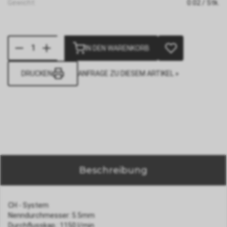
Gewicht:
0.02
/ Stk.
IN DEN WARENKORB
DRUCKEN
ANFRAGE ZU DIESEM ARTIKEL »
Beschreibung
CH - System
Nenndurchmesser: 5.5mm
Durchflusskap.: 1150 l/min