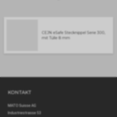
CEJN eSafe Stecknippel Serie 300,
mit Tülle 8 mm
KONTAKT
MATO Suisse AG
Industriestrasse 53