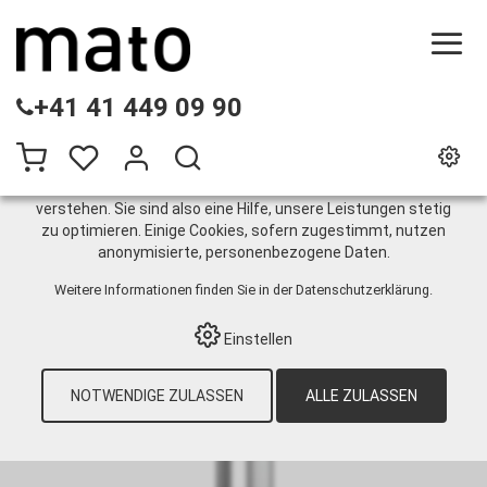
DIESE WEBSITE VERWENDET COOKIES
+41 41 449 09 90
Wir nutzen auf unserer Website verschiedene Cookies:
Einige sind notwendig für den korrekten Betrieb der Website,
andere ermöglichen Ihnen mehr Funktionalitäten, und noch
andere helfen uns dabei, die Nutzenden besser zu
verstehen. Sie sind also eine Hilfe, unsere Leistungen stetig
zu optimieren. Einige Cookies, sofern zugestimmt, nutzen
Einstecknippel
anonymisierte, personenbezogene Daten.
Weitere Informationen finden Sie in der
Datenschutzerklärung
.
HOME
›
E-SHOP
›
INDUSTRIETECHNIK
›
Einstellen
DRUCKLUFTTECHNIK
›
EINSTECKNIPPEL
›
CEJN ESAFE STECKNIPPEL SERIE 300, MIT
TÜLLE 8 MM
NOTWENDIGE ZULASSEN
ALLE ZULASSEN