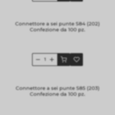
Connettore a sei punte S84 (202)
Confezione da 100 pz.
Connettore a sei punte S85 (203)
Confezione da 100 pz.