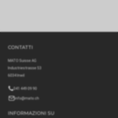
CONTATTI
MATO Suisse AG
Industriestrasse 53
6034 Inwil
041 449 09 90
info@mato.ch
INFORMAZIONI SU