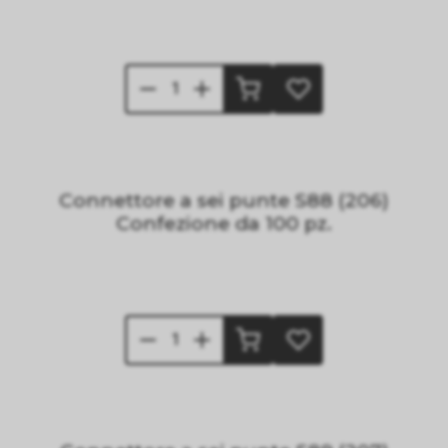
Connettore a sei punte S88 (206)
Confezione da 100 pz.