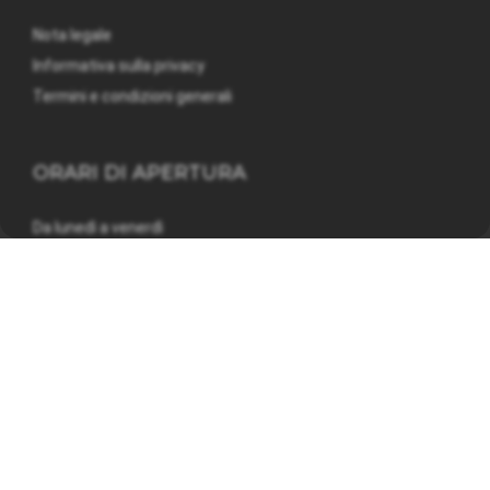
Nota legale
Informativa sulla privacy
Termini e condizioni generali
ORARI DI APERTURA
Da lunedì a venerdì
08:00 - 12:00 e 13:30 - 17:00
©
MATO Suisse AG
| Design & E-Shop by
CompuTech - IT