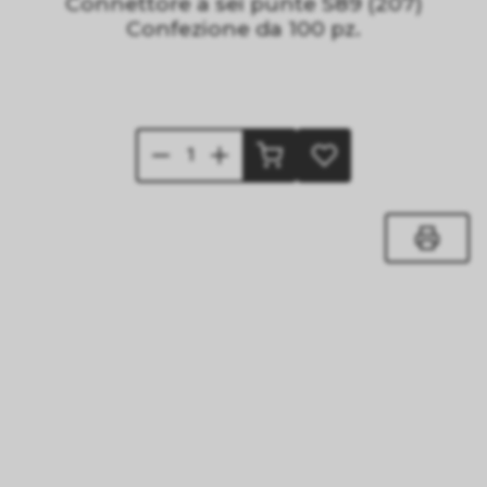
Connettore a sei punte S89 (207)
Confezione da 100 pz.