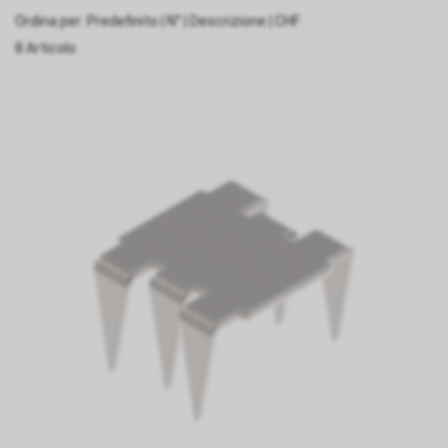
Ordina per:
Predefinito
|
N°
|
Descrizione
|
CHF
8 Articolo