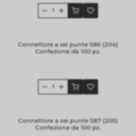
Connettore a sei punte S86 (204)
Confezione da 100 pz.
Connettore a sei punte S87 (205)
Confezione da 100 pz.