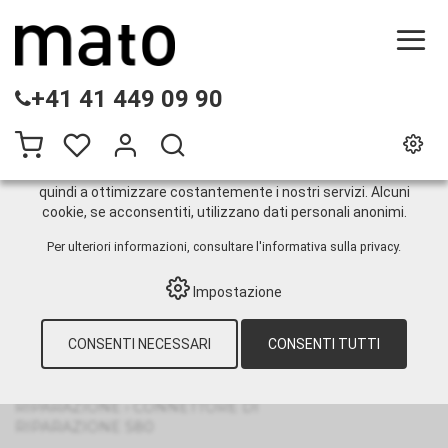
QUESTO SITO WEB UTILIZZA I COOKIE
+41 41 449 09 90
Sul nostro sito web utilizziamo diversi cookie: alcuni sono
necessari per il corretto funzionamento del sito, altri
consentono di utilizzare più funzionalità, altri ancora ci
aiutano a comprendere meglio i nostri utenti. Ci aiutano
quindi a ottimizzare costantemente i nostri servizi. Alcuni
cookie, se acconsentiti, utilizzano dati personali anonimi.
Connettore di riparazione
Per ulteriori informazioni, consultare
l'informativa sulla privacy
.
S80
Impostazione
CONSENTI NECESSARI
CONSENTI TUTTI
HOME
›
E-SHOP
›
MANUTENZIONE DEI
NASTRI DI TRASPORTO
›
HEAVY DUTY
NASTRI DI TRASPORTO
›
SISTEMI DI
RIPARAZIONE
›
CONNETTORE DI
RIPARAZIONE S80