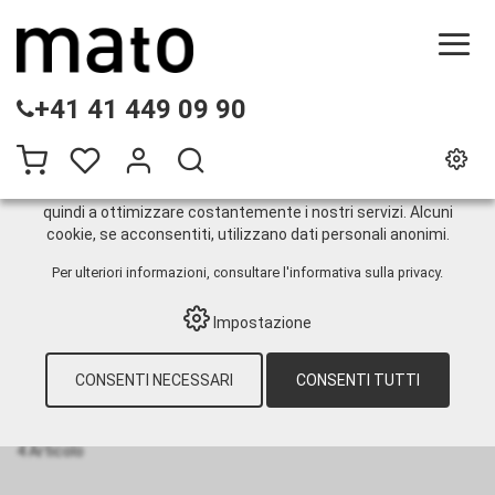
QUESTO SITO WEB UTILIZZA I COOKIE
+41 41 449 09 90
Sul nostro sito web utilizziamo diversi cookie: alcuni sono
necessari per il corretto funzionamento del sito, altri
consentono di utilizzare più funzionalità, altri ancora ci
aiutano a comprendere meglio i nostri utenti. Ci aiutano
quindi a ottimizzare costantemente i nostri servizi. Alcuni
cookie, se acconsentiti, utilizzano dati personali anonimi.
Oliatore di precisione
Per ulteriori informazioni, consultare
l'informativa sulla privacy
.
Impostazione
HOME
›
E-SHOP
›
TECNOLOGIA DI
LUBRIFICAZIONE
›
OLIO
›
CONTENITORI
PER LIQUIDI
›
OLIATORE DI PRECISIONE
CONSENTI NECESSARI
CONSENTI TUTTI
Ordina per:
Predefinito
|
N°
|
Descrizione
|
CHF
4 Articolo