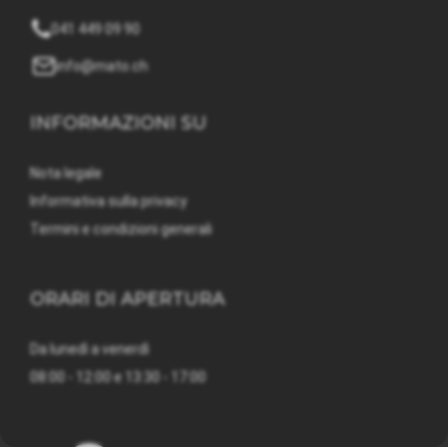
041 449 09 90
info@mato.ch
INFORMAZIONI SU
Nota legale
Informativa sulla privacy
Termini e condizioni generali
ORARI DI APERTURA
Da lunedì a venerdì
08:00 - 12:00 e 13:30 - 17:00