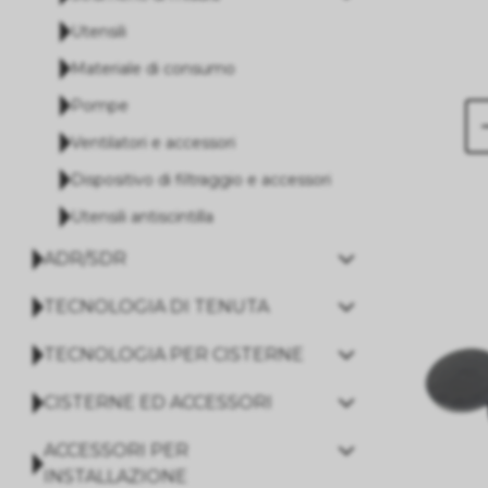
Utensili
Materiale di consumo
Pompe
Ventilatori e accessori
Dispositivo di filtraggio e accessori
Utensili antiscintilla
ADR/SDR
TECNOLOGIA DI TENUTA
TECNOLOGIA PER CISTERNE
CISTERNE ED ACCESSORI
ACCESSORI PER
INSTALLAZIONE