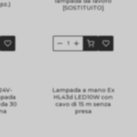
lampada da lavoro
pz.)
[SOSTITUITO]
24V-
Lampada a mano Ex
mpada
HL43d LED10W con
 da 30
cavo di 15 m senza
ina
presa