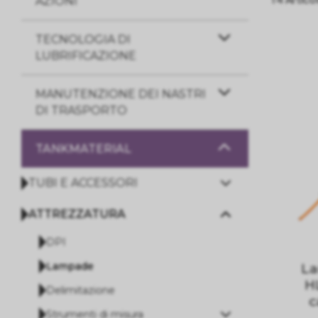
AZIONI
TECNOLOGIA DI
LUBRIFICAZIONE
MANUTENZIONE DEI NASTRI
DI TRASPORTO
TANKMATERIAL
TUBI E ACCESSORI
ATTREZZATURA
DPI
Lampade
L
H
Delimitazione
c
Strumenti di misura