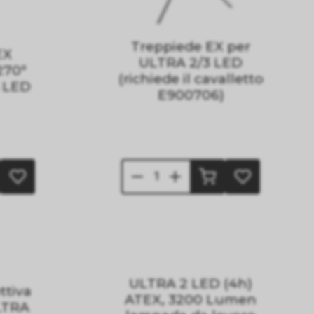
Treppiede EX per
EX
ULTRA 2/3 LED
270°
(richiede il cavalletto
3 LED
E900706)
ULTRA 2 LED (4h)
ttiva
ATEX, 3200 Lumen
LTRA