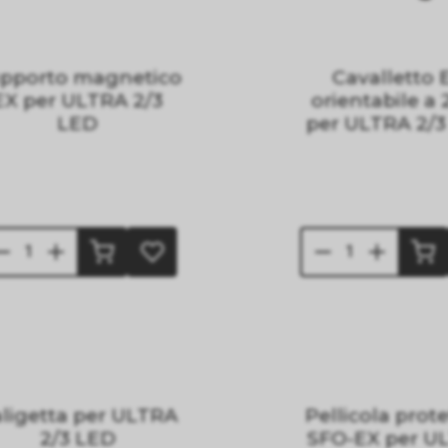
pporto magnetico
Cavalletto 
EX per ULTRA 2/3
orientabile a 
LED
per ULTRA 2/
ligetta per ULTRA
Pellicola prote
2/3 LED
SFO-EX per U