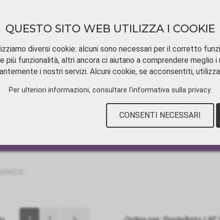
QUESTO SITO WEB UTILIZZA I COOKIE
izziamo diversi cookie: alcuni sono necessari per il corretto funz
e più funzionalità, altri ancora ci aiutano a comprendere meglio i n
ntemente i nostri servizi. Alcuni cookie, se acconsentiti, utilizz
SCARICAMENTO
TUTORIAL VIDEOS
CON
Per ulteriori informazioni, consultare
l'informativa sulla privacy
.
CONSENTI NECESSARI
MPADE
lo
1
2
Ordina per:
Predefinito
|
N°