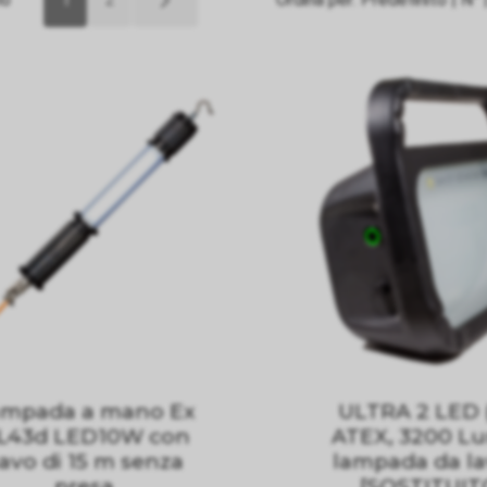
ampada a mano Ex
ULTRA 2 LED 
L43d LED10W con
ATEX, 3200 L
avo di 15 m senza
lampada da l
presa
[SOSTITUIT