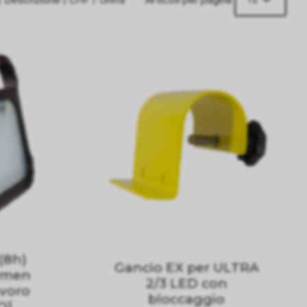
(8h)
Gancio EX per ULTRA
umen
2/3 LED con
avoro
bloccaggio
O]