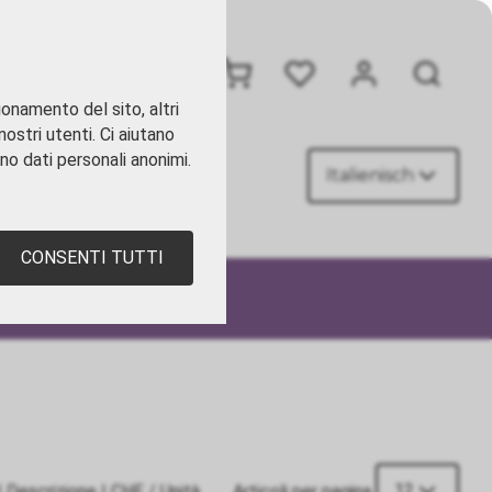
+41 41 449 09 90
ionamento del sito, altri
ostri utenti. Ci aiutano
ano dati personali anonimi.
Italienisch
TATTI
CONSENTI TUTTI
12
|
Descrizione
|
CHF
/ Unità
Articoli per pagina