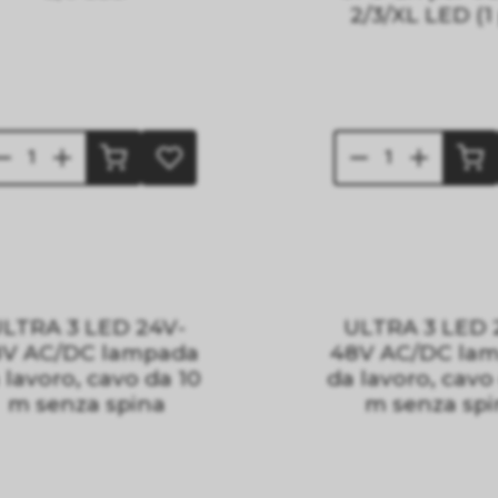
2/3/XL LED (1 
LTRA 3 LED 24V-
ULTRA 3 LED 
8V AC/DC lampada
48V AC/DC la
 lavoro, cavo da 10
da lavoro, cavo
m senza spina
m senza sp