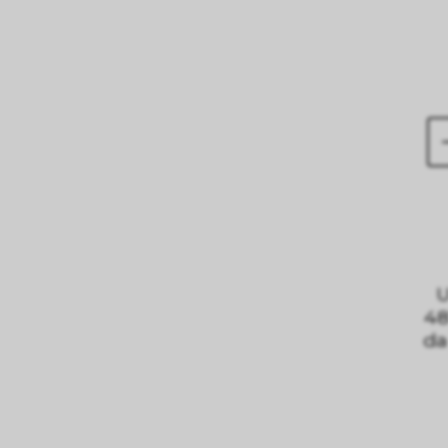
U
4
da