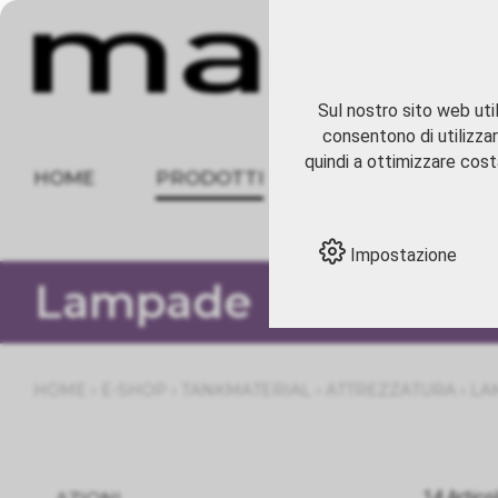
Sul nostro sito web util
consentono di utilizzar
quindi a ottimizzare costa
HOME
PRODOTTI
CHI SIAMO
Impostazione
Lampade
›
›
›
›
HOME
E-SHOP
TANKMATERIAL
ATTREZZATURA
LA
14 Artico