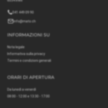
6034 Inwil
041 449 09 90
info@mato.ch
INFORMAZIONI SU
Nota legale
Informativa sulla privacy
Termini e condizioni generali
ORARI DI APERTURA
Da lunedì a venerdì
08:00 - 12:00 e 13:30 - 17:00