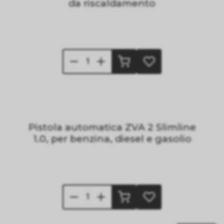
da riscaldamento
Pistola automatica ZVA 2 Slimline
1.0, per benzina, diesel e gasolio