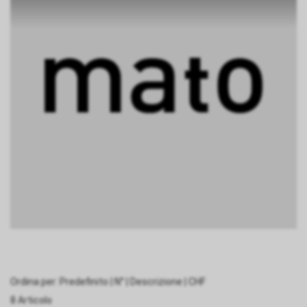
Ordina per:
Predefinito
|
N°
|
Descrizione
|
CHF
8 Articolo