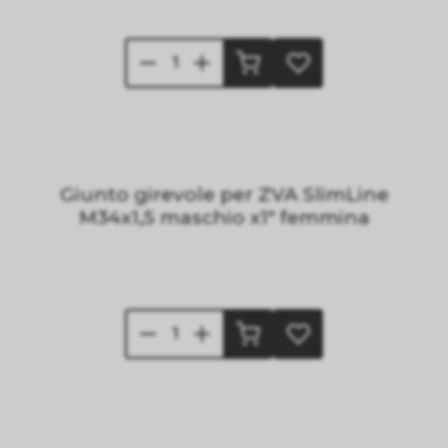
Giunto girevole per ZVA SlimLine
M34x1,5 maschio x1" femmina