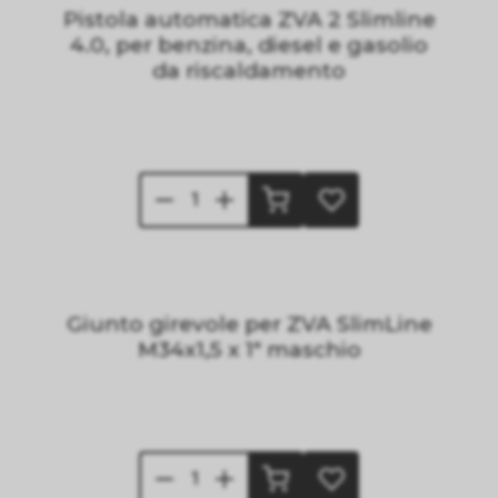
Pistola automatica ZVA 2 Slimline
4.0, per benzina, diesel e gasolio
da riscaldamento
Giunto girevole per ZVA SlimLine
M34x1,5 x 1" maschio