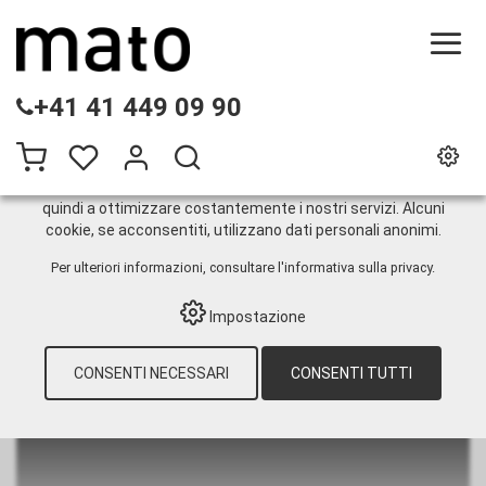
QUESTO SITO WEB UTILIZZA I COOKIE
+41 41 449 09 90
Sul nostro sito web utilizziamo diversi cookie: alcuni sono
necessari per il corretto funzionamento del sito, altri
consentono di utilizzare più funzionalità, altri ancora ci
aiutano a comprendere meglio i nostri utenti. Ci aiutano
quindi a ottimizzare costantemente i nostri servizi. Alcuni
cookie, se acconsentiti, utilizzano dati personali anonimi.
Accessori per distributori
Per ulteriori informazioni, consultare
l'informativa sulla privacy
.
Impostazione
HOME
›
E-SHOP
›
TANKMATERIAL
›
TECNOLOGIA PER CISTERNE
›
STAZIONI DI
SERVIZIO
›
ACCESSORI PER DISTRIBUTORI
CONSENTI NECESSARI
CONSENTI TUTTI
Zapfpistolen und Drehgelenke