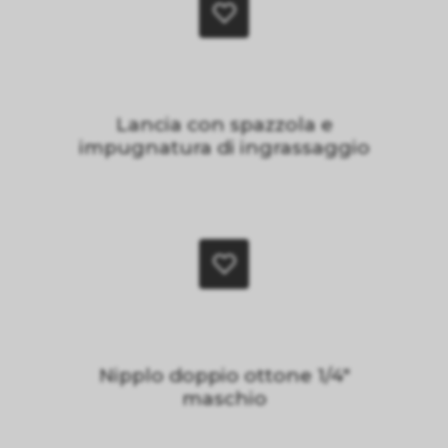
Lancia con spazzola e
impugnatura di ingrassaggio
Nipplo doppio ottone 1/4"
maschio