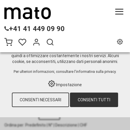
QUESTO SITO WEB UTILIZZA I COOKIE
+41 41 449 09 90
Sul nostro sito web utilizziamo diversi cookie: alcuni sono
necessari per il corretto funzionamento del sito, altri
consentono di utilizzare più funzionalità, altri ancora ci
aiutano a comprendere meglio i nostri utenti. Ci aiutano
quindi a ottimizzare costantemente i nostri servizi. Alcuni
cookie, se acconsentiti, utilizzano dati personali anonimi.
Vari accessori
Per ulteriori informazioni, consultare
l'informativa sulla privacy
.
Impostazione
HOME
›
E-SHOP
›
TECNOLOGIA DI
LUBRIFICAZIONE
›
GRASSO
›
ACCESSORI
PER LA LUBRIFICAZIONE
›
VARI ACCESSORI
CONSENTI NECESSARI
CONSENTI TUTTI
12
Articoli per pagina
Ordina per:
Predefinito
|
N°
|
Descrizione
|
CHF