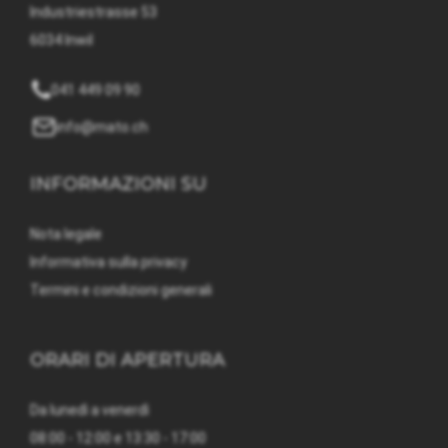
Industriestrasse 53
6034 Inwil
041 449 09 90
info@mato.ch
INFORMAZIONI SU
Nota legale
Informativa sulla privacy
Termini e condizioni generali
ORARI DI APERTURA
Da lunedì a venerdì
08:00 - 12:00 e 13:30 - 17:00