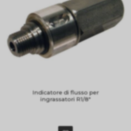
Indicatore di flusso per
ingrassatori R1/8"