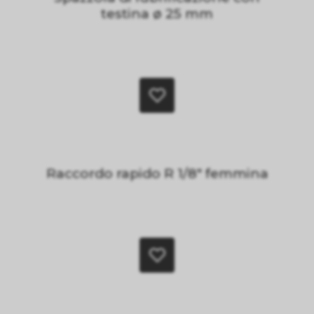
testina ø 25 mm
Raccordo rapido R 1/8" femmina