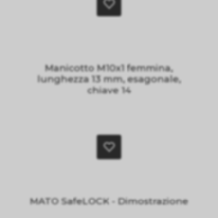
Manicotto M10x1 femmina,
lunghezza 13 mm, esagonale,
chiave 14
MATO SafeLOCK - Dimostrazione