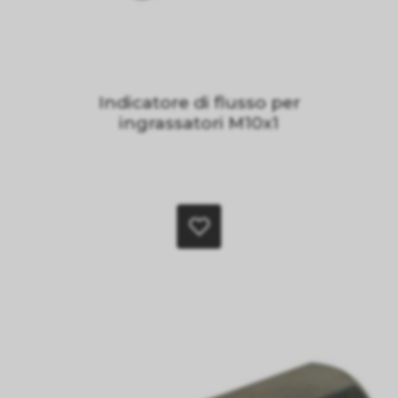
Indicatore di flusso per
ingrassatori M10x1