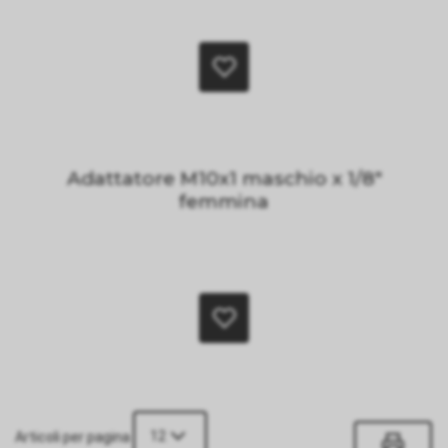
Adattatore M10x1 maschio x 1/8"
femmina
12
Articoli per pagina