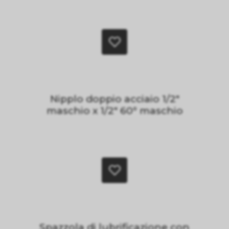
Nipplo doppio acciaio 1/2"
maschio x 1/2" 60° maschio
Spazzola di lubrificazione con