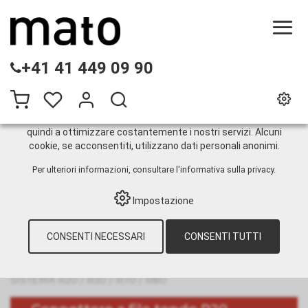
QUESTO SITO WEB UTILIZZA I COOKIE
+41 41 449 09 90
Sul nostro sito web utilizziamo diversi cookie: alcuni sono
necessari per il corretto funzionamento del sito, altri
consentono di utilizzare più funzionalità, altri ancora ci
aiutano a comprendere meglio i nostri utenti. Ci aiutano
quindi a ottimizzare costantemente i nostri servizi. Alcuni
cookie, se acconsentiti, utilizzano dati personali anonimi.
Sistema R20 / R30 / R70 /
Per ulteriori informazioni, consultare
l'informativa sulla privacy
.
R80
Impostazione
CONSENTI NECESSARI
CONSENTI TUTTI
HOME
›
E-SHOP
›
MANUTENZIONE DEI
NASTRI DI TRASPORTO
›
LIGHT DUTY
NASTRI DI TRASPORTO
›
SISTEMI A FILO
›
SISTEMA R20 / R30 / R70 / R80