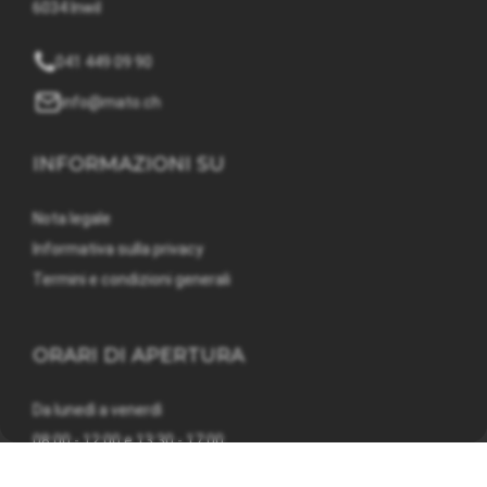
6034 Inwil
041 449 09 90
info@mato.ch
INFORMAZIONI SU
Nota legale
Informativa sulla privacy
Termini e condizioni generali
ORARI DI APERTURA
Da lunedì a venerdì
08:00 - 12:00 e 13:30 - 17:00