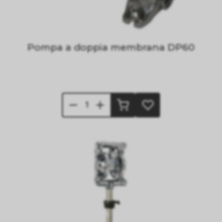
Pompa a doppia membrana DP60