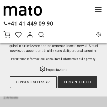
QUESTO SITO WEB UTILIZZA I COOKIE
+41 41 449 09 90
Sul nostro sito web utilizziamo diversi cookie: alcuni sono
necessari per il corretto funzionamento del sito, altri
consentono di utilizzare più funzionalità, altri ancora ci
aiutano a comprendere meglio i nostri utenti. Ci aiutano
quindi a ottimizzare costantemente i nostri servizi. Alcuni
cookie, se acconsentiti, utilizzano dati personali anonimi.
Pompe di perforazione
Per ulteriori informazioni, consultare
l'informativa sulla privacy
.
Impostazione
HOME
›
E-SHOP
›
TECNICA INDUSTRIALE
›
DIESEL
›
POMPE ELETTRICHE
›
POMPE DI
PERFORAZIONE
CONSENTI NECESSARI
CONSENTI TUTTI
Ordina per:
Predefinito
|
N°
|
Descrizione
|
CHF
2 Articolo