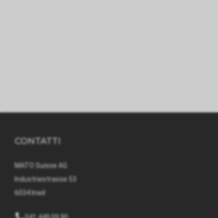
CONTATTI
MATO Suisse AG
Industriestrasse 53
6034 Inwil
041 449 09 90