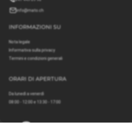
info@mato.ch
INFORMAZIONI SU
Nota legale
Informativa sulla privacy
Termini e condizioni generali
ORARI DI APERTURA
Da lunedì a venerdì
08:00 - 12:00 e 13:30 - 17:00