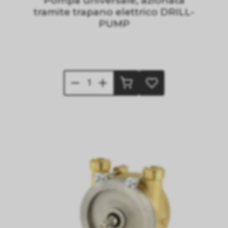
Pompa universale, azionata
tramite trapano elettrico DRILL-
PUMP