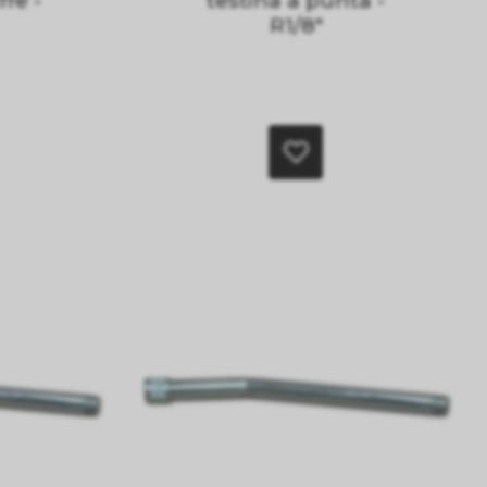
ffe -
testina a punta -
R1/8"