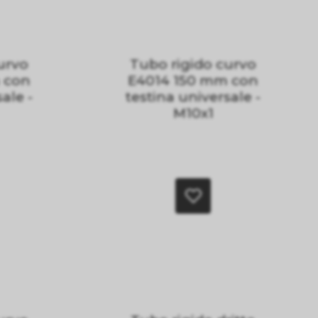
urvo
Tubo rigido curvo
 con
E4014 150 mm con
ale -
testina universale -
M10x1