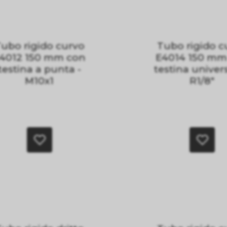
ubo rigido curvo
Tubo rigido c
4012 150 mm con
E4014 150 mm
testina a punta -
testina univers
M10x1
R1/8"