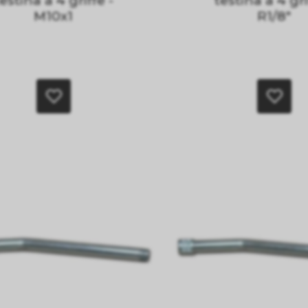
estina a 4 griffe -
testina a 4 gri
M10x1
R1/8"