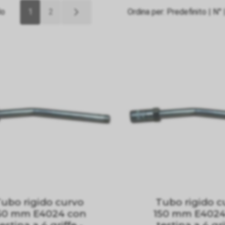
lo
1
2
Ordina per:
Predefinito
|
N°
ubo rigido curvo
Tubo rigido c
50 mm E4024 con
150 mm E4024