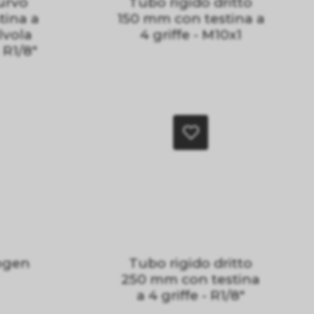
urvo
Tubo rigido dritto
tina a
150 mm con testina a
lvola
4 griffe - M10x1
 R1/8"
ogen
Tubo rigido dritto
250 mm con testina
a 4 griffe - R1/8"