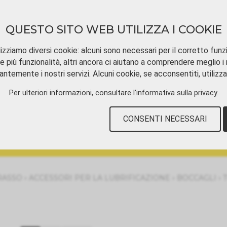
QUESTO SITO WEB UTILIZZA I COOKIE
izziamo diversi cookie: alcuni sono necessari per il corretto funz
e più funzionalità, altri ancora ci aiutano a comprendere meglio i n
ntemente i nostri servizi. Alcuni cookie, se acconsentiti, utilizz
SCARICAMENTO
TUTORIAL VIDEOS
CON
Per ulteriori informazioni, consultare
l'informativa sulla privacy
.
CONSENTI NECESSARI
o
›
›
›
RASSO
ACCESSORI PER LA LUBRIFICAZIONE
BOCCAGLI