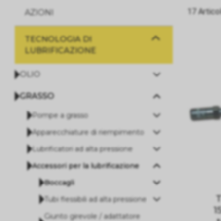
17 Artico
AZIONI
TECNOLOGIA DI
LUBRIFICAZIONE
OLIO
GRASSO
Pompe a grasso
Apparecchiature di riempimento
Lubrificatori ad alta pressione
Accessori per la lubrificazione
Boccagli
T
Tubi flessibili ad alta pressione
1
Giunto girevole / adattatore