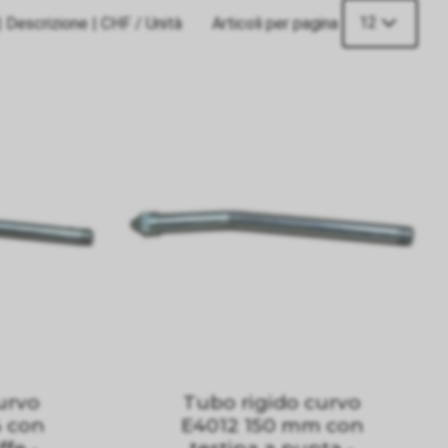
12
|
Descrizione
|
CHF
/ Unità
Articoli per pagina
urvo
Tubo rigido curvo
 con
E4012 150 mm con