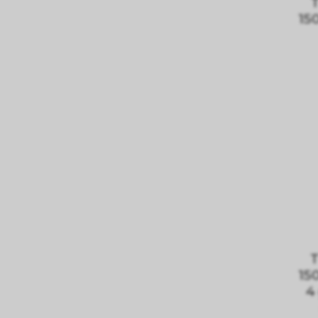
T
15
T
15
4