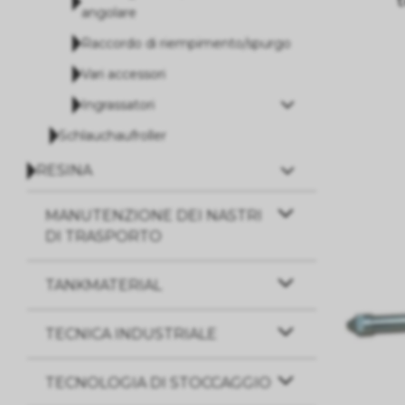
t
angolare
Raccordo di riempimento/spurgo
Vari accessori
Ingrassatori
Schlauchaufroller
RESINA
MANUTENZIONE DEI NASTRI
DI TRASPORTO
TANKMATERIAL
TECNICA INDUSTRIALE
TECNOLOGIA DI STOCCAGGIO