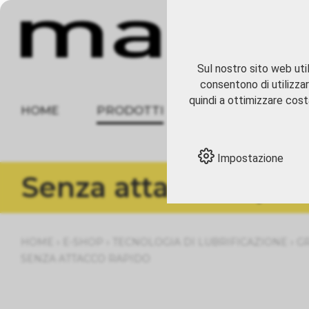
Sul nostro sito web util
consentono di utilizzar
quindi a ottimizzare costa
HOME
PRODOTTI
CHI SIAMO
Impostazione
Senza attacco rapid
›
›
›
HOME
E-SHOP
TECNOLOGIA DI LUBRIFICAZIONE
G
SENZA ATTACCO RAPIDO