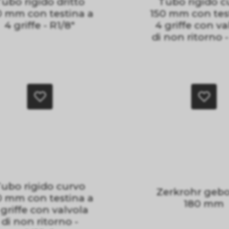
ubo rigido dritto
Tubo rigido c
0 mm con testina a
150 mm con tes
4 griffe - R1/8"
4 griffe con va
di non ritorno -
ubo rigido curvo
Zerkrohr geb
0 mm con testina a
180 mm
 griffe con valvola
di non ritorno -