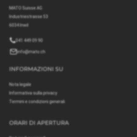
MATO Suisse AG
Industriestrasse 53
6034 Inwil
041 449 09 90
info@mato.ch
INFORMAZIONI SU
Nota legale
Informativa sulla privacy
Termini e condizioni generali
ORARI DI APERTURA