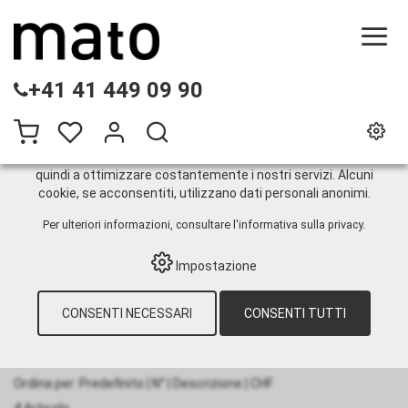
QUESTO SITO WEB UTILIZZA I COOKIE
+41 41 449 09 90
Sul nostro sito web utilizziamo diversi cookie: alcuni sono
necessari per il corretto funzionamento del sito, altri
consentono di utilizzare più funzionalità, altri ancora ci
aiutano a comprendere meglio i nostri utenti. Ci aiutano
quindi a ottimizzare costantemente i nostri servizi. Alcuni
cookie, se acconsentiti, utilizzano dati personali anonimi.
ECP62NC
Per ulteriori informazioni, consultare
l'informativa sulla privacy
.
Impostazione
HOME
›
E-SHOP
›
MANUTENZIONE DEI
NASTRI DI TRASPORTO
›
LIGHT DUTY
NASTRI DI TRASPORTO
›
SISTEMI A
CONSENTI NECESSARI
CONSENTI TUTTI
MARTELLO
›
SISTEMA EASYCLIP
›
ASTICELLE
›
ECP62NC
Ordina per:
Predefinito
|
N°
|
Descrizione
|
CHF