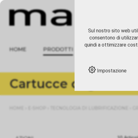
Sul nostro sito web util
consentono di utilizzar
quindi a ottimizzare costa
HOME
PRODOTTI
CHI SIAMO
Impostazione
Cartucce di grasso
›
›
›
HOME
E-SHOP
TECNOLOGIA DI LUBRIFICAZIONE
G
10 Artico