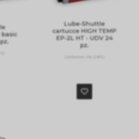
Lube-Shuttle
le
cartucce HIGH TEMP
 basic
EP-2L HT - UDV 24
pz.
pz.
Pz)
Confezione:
Stk (24Pz)
le