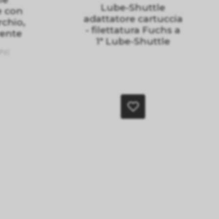
Lube-Shuttle
e con
adattatore cartuccia
rchio,
- filettatura Fuchs a
rente
1" Lube-Shuttle
Pz)