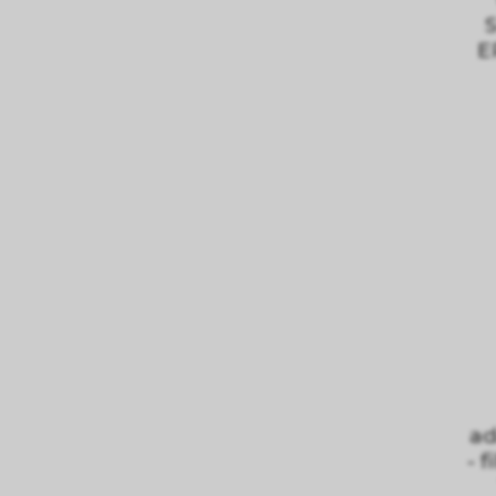
E
ad
- 