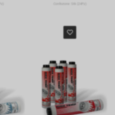
Pz)
Confezione:
Stk (24Pz)