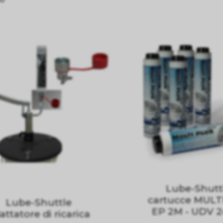
Lube-Shutt
cartucce MULTI
Lube-Shuttle
EP 2M - UDV 2
attatore di ricarica