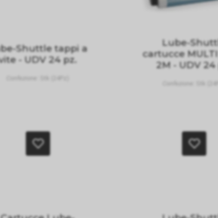
Lube-Shutt
be-Shuttle tappi a
cartucce MULTI
vite - UDV 24 pz.
2M - UDV 24 
Confezione:
Stk (24Pz)
Confezione:
Stk (24
Cartucce Lube-
Lube-Shutt