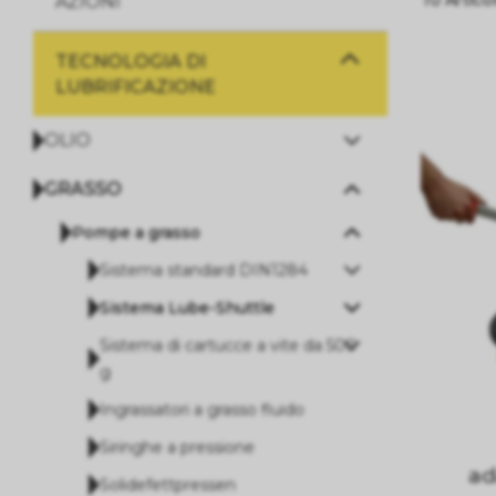
AZIONI
TECNOLOGIA DI
LUBRIFICAZIONE
OLIO
GRASSO
Pompe a grasso
Sistema standard DIN1284
Sistema Lube-Shuttle
Sistema di cartucce a vite da 500
g
Ingrassatori a grasso fluido
Siringhe a pressione
ad
Solidefettpressen