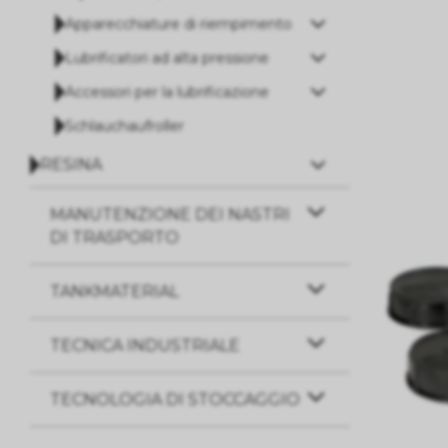
Apparecchiature di riempimento
Lubrificatori ad alta pressione
Accessori per la lubrificazione
Schlauchaufroller
RESINA
MANUTENZIONE DEI NASTRI
DI TRASPORTO
TANKMATERIAL
TECNICA INDUSTRIALE
TECNOLOGIA DI STOCCAGGIO