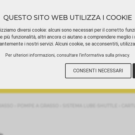
QUESTO SITO WEB UTILIZZA I COOKIE
izziamo diversi cookie: alcuni sono necessari per il corretto funz
e più funzionalità, altri ancora ci aiutano a comprendere meglio i n
ntemente i nostri servizi. Alcuni cookie, se acconsentiti, utilizz
SCARICAMENTO
TUTORIAL VIDEOS
CON
Per ulteriori informazioni, consultare
l'informativa sulla privacy
.
CONSENTI NECESSARI
›
›
›
RASSO
POMPE A GRASSO
SISTEMA LUBE-SHUTTLE
CART
lo