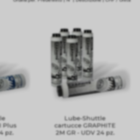
le
Lube-Shuttle
 Plus
cartucce GRAPHITE
4 pz.
2M GR - UDV 24 pz.