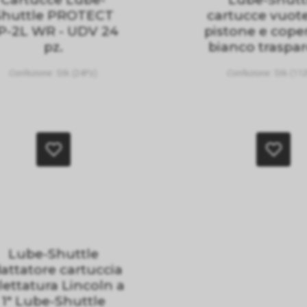
Shuttle PROTECT
cartucce vuot
P-2L WR - UDV 24
pistone e cope
pz.
bianco traspa
Confezione:
Stk (24Pz)
Confezione:
Stk (112
Lube-Shuttle
attatore cartuccia
filettatura Lincoln a
1" Lube-Shuttle