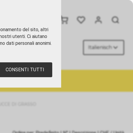
+41 41 449 09 90
ionamento del sito, altri
ostri utenti. Ci aiutano
ano dati personali anonimi.
Italienisch
TATTI
CONSENTI TUTTI
UCCE DI GRASSO
Ordina per:
Predefinito
|
N°
|
Descrizione
|
CHF
/ Unità