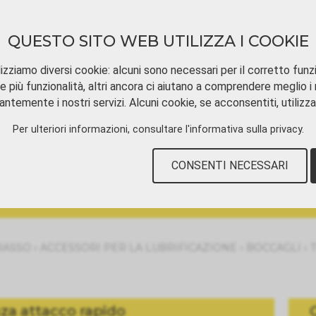
QUESTO SITO WEB UTILIZZA I COOKIE
izziamo diversi cookie: alcuni sono necessari per il corretto funz
e più funzionalità, altri ancora ci aiutano a comprendere meglio i n
ntemente i nostri servizi. Alcuni cookie, se acconsentiti, utilizz
SCARICAMENTO
TUTORIAL VIDEOS
CON
Per ulteriori informazioni, consultare
l'informativa sulla privacy
.
CONSENTI NECESSARI
›
›
›
RASSO
ACCESSORI PER LA LUBRIFICAZIONE
BOCCAGLI
za attacco rapido