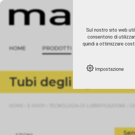
Sul nostro sito web util
consentono di utilizzar
quindi a ottimizzare costa
HOME
PRODOTTI
CHI SIAMO
Impostazione
Tubi degli ugelli
›
›
›
HOME
E-SHOP
TECNOLOGIA DI LUBRIFICAZIONE
G
Sen