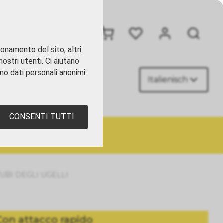
+41 41 449 09 90
ionamento del sito, altri
ostri utenti. Ci aiutano
ano dati personali anonimi.
Italienisch
TATTI
CONSENTI TUTTI
TUBI DEGLI UGELLI
Con attacco rapido