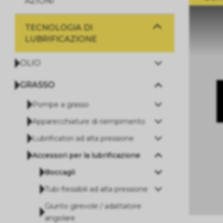
AZIONI
TECNOLOGIA DI
LUBRIFICAZIONE
OLIO
GRASSO
Pompe a grasso
Apparecchiature di riempimento
Lubrificatori ad alta pressione
Accessori per la lubrificazione
Boccagli
Tubi flessibili ad alta pressione
Giunto girevole / adattatore
angolare