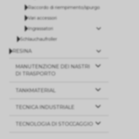
Raccordo di riempimento/spurgo
Vari accessori
Ingrassatori
Schlauchaufroller
RESINA
MANUTENZIONE DEI NASTRI
DI TRASPORTO
TANKMATERIAL
TECNICA INDUSTRIALE
TECNOLOGIA DI STOCCAGGIO