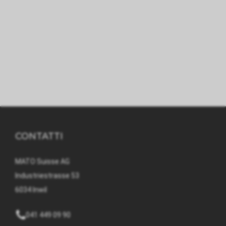
CONTATTI
MATO Suisse AG
Industriestrasse 53
6034 Inwil
041 449 09 90