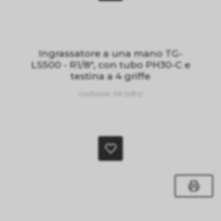
Ingrassatore a una mano TG-
LS500 - R1/8", con tubo PH30-C e
testina a 4 griffe
Confezione:
Stk (20Pz)