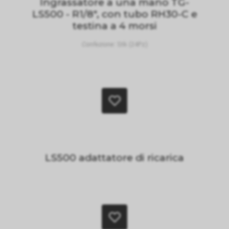
Ingrassatore a una mano TG-
LS500 - R1/8", con tubo RH30-C e
testina a 4 morsi
Confezione:
Stk (24Pz)
LS500 adattatore di ricarica