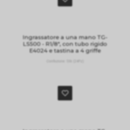
Ingrassatore a una mano TG-
LS500 - R1/8", con tubo rigido
E4024 e tastina a 4 griffe
Confezione:
Stk (24Pz)