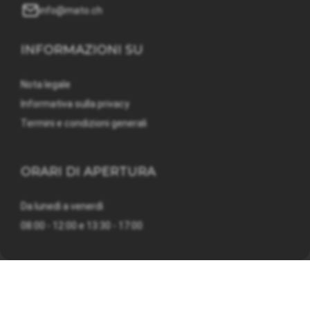
info@mato.ch
INFORMAZIONI SU
Nota legale
Informativa sulla privacy
Termini e condizioni generali
ORARI DI APERTURA
Da lunedì a venerdì
08:00 - 12:00 e 13:30 - 17:00