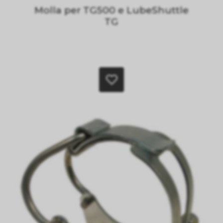
Molla per TG500 e LubeShuttle
TG