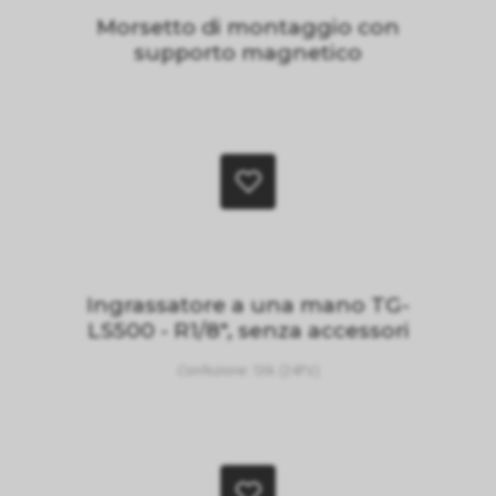
Morsetto di montaggio con
supporto magnetico
Ingrassatore a una mano TG-
LS500 - R1/8", senza accessori
Confezione:
Stk (24Pz)