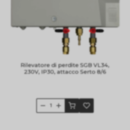
Rilevatore di perdite SGB VL34,
230V, IP30, attacco Serto 8/6