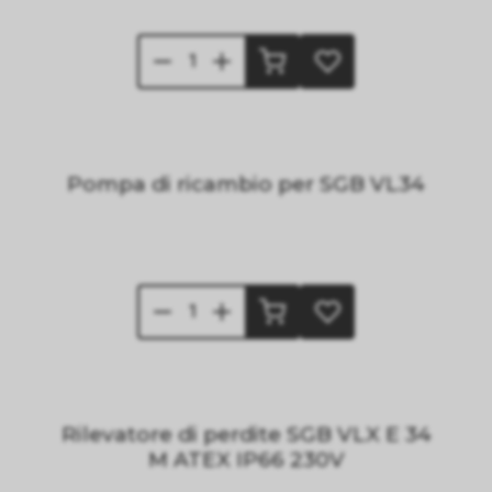
Pompa di ricambio per SGB VL34
Rilevatore di perdite SGB VLX E 34
M ATEX IP66 230V