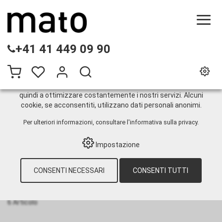
QUESTO SITO WEB UTILIZZA I COOKIE
+41 41 449 09 90
Sul nostro sito web utilizziamo diversi cookie: alcuni sono
necessari per il corretto funzionamento del sito, altri
consentono di utilizzare più funzionalità, altri ancora ci
aiutano a comprendere meglio i nostri utenti. Ci aiutano
quindi a ottimizzare costantemente i nostri servizi. Alcuni
cookie, se acconsentiti, utilizzano dati personali anonimi.
SGB
Per ulteriori informazioni, consultare
l'informativa sulla privacy
.
Impostazione
HOME
›
E-SHOP
›
TANKMATERIAL
›
TECNOLOGIA PER CISTERNE
›
MONITORAGGIO DELLE PERDITE
›
SGB
CONSENTI NECESSARI
CONSENTI TUTTI
Ordina per:
Predefinito
|
N°
|
Descrizione
|
CHF
6 Articolo