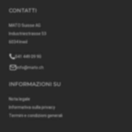
CONTATTI
MATO Suisse AG
Industriestrasse 53
6034 Inwil
041 449 09 90
info@mato.ch
INFORMAZIONI SU
Nota legale
Informativa sulla privacy
Termini e condizioni generali