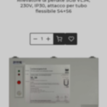
Rilevatore di perdite SGB VL34,
230V, IP30, attacco per tubo
flessibile S4+S6