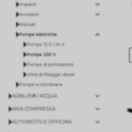
Impianti
Accessori
Manuali
Pompe elettriche
Pompe 12 V / 24 V
Pompe 230 V
Pompe di perforazione
Unità di filtraggio diesel
Pompe a membrana
ADBLUE® / ACQUA
ARIA COMPRESSA
AUTOMOTIV E OFFICINA