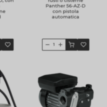
D, con
fusti o cisterne
Panther 56-AZ-D
one
con pistola
d
automatica