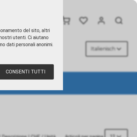
+41 41 449 09 90
ionamento del sito, altri
ostri utenti. Ci aiutano
ano dati personali anonimi.
Italienisch
TATTI
CONSENTI TUTTI
12
|
Descrizione
|
CHF
/ Unità
Articoli per pagina