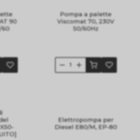
ette
Pompa a palette
AT 90
Viscomat 70, 230V
/60
50/60Hz
i
del
Elettropompa per
EX50-
Diesel E80/M, EP-80
UITO]