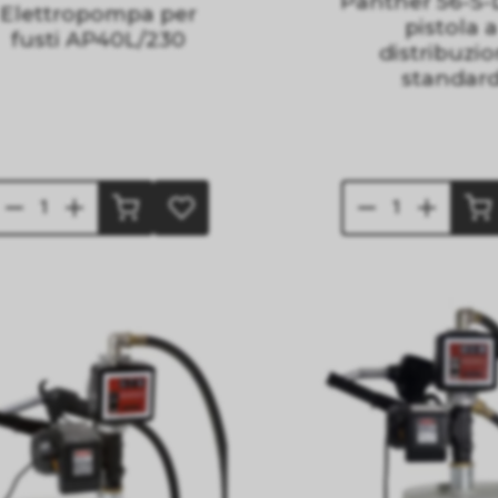
Panther 56-S-
Elettropompa per
pistola a
fusti AP40L/230
distribuzi
standar