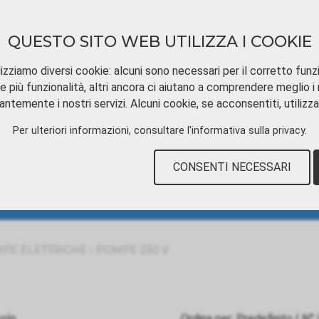
QUESTO SITO WEB UTILIZZA I COOKIE
izziamo diversi cookie: alcuni sono necessari per il corretto funz
e più funzionalità, altri ancora ci aiutano a comprendere meglio i n
ntemente i nostri servizi. Alcuni cookie, se acconsentiti, utilizz
SCARICAMENTO
TUTORIAL VIDEOS
CON
Per ulteriori informazioni, consultare
l'informativa sulla privacy
.
CONSENTI NECESSARI
›
PE ELETTRICHE
POMPE 230 V
colo
Ordina per:
Predefinito
|
N°