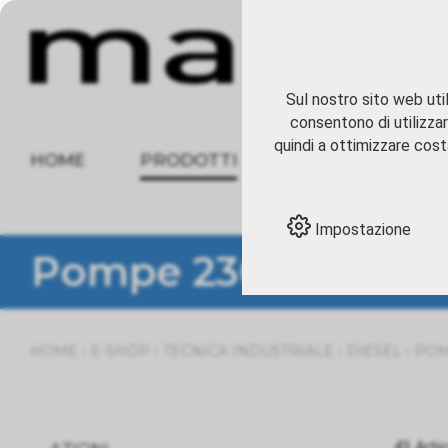
Sul nostro sito web util
consentono di utilizzar
quindi a ottimizzare costa
HOME
PRODOTTI
CHI SIAMO
Impostazione
Pompe 230 V
›
›
›
›
HOME
E-SHOP
TECNICA INDUSTRIALE
DIESEL
POM
43 Arti