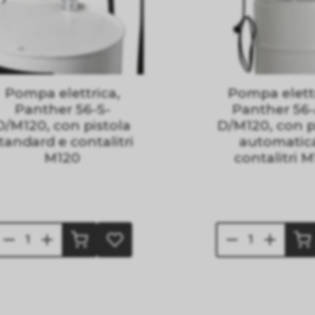
Pompa elettrica,
Pompa elettr
Panther 56-S-
Panther 56
D/M120, con pistola
D/M120, con p
tandard e contalitri
automatic
M120
contalitri 