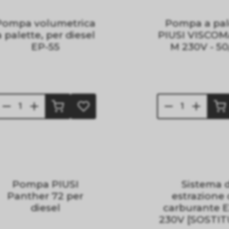
Pompa volumetrica
Pompa a pal
a palette, per diesel
PIUSI VISCOM
EP-55
M 230V - 50
Pompa PIUSI
Sistema d
Panther 72 per
estrazione 
diesel
carburante 
230V [SOSTIT