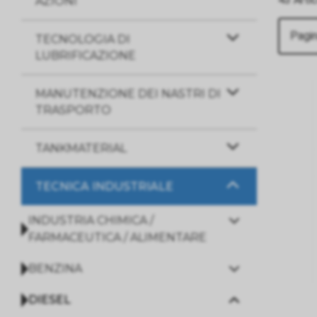
AZIONI
Pagin
TECNOLOGIA DI
LUBRIFICAZIONE
MANUTENZIONE DEI NASTRI DI
TRASPORTO
TANKMATERIAL
TECNICA INDUSTRIALE
INDUSTRIA CHIMICA /
FARMACEUTICA / ALIMENTARE
BENZINA
DIESEL