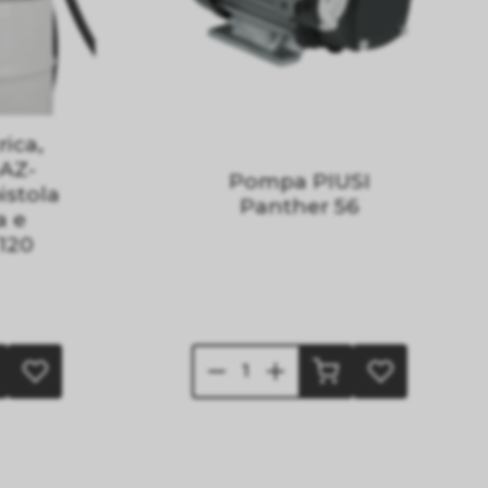
ica,
-AZ-
Pompa PIUSI
istola
Panther 56
a e
M120