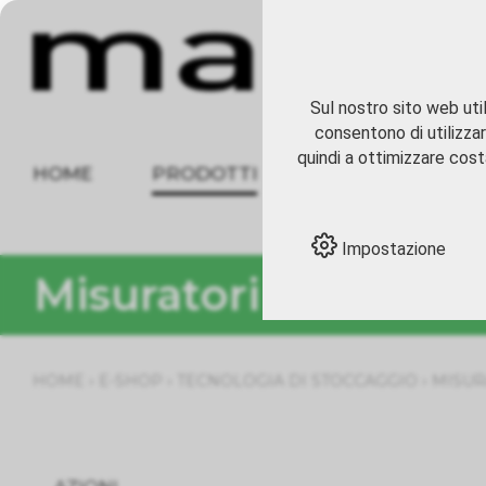
Sul nostro sito web util
consentono di utilizzar
quindi a ottimizzare costa
HOME
PRODOTTI
CHI SIAMO
Impostazione
Misuratori e boccali
›
›
›
HOME
E-SHOP
TECNOLOGIA DI STOCCAGGIO
MISUR