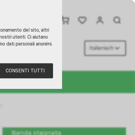
+41 41 449 09 90
ionamento del sito, altri
ostri utenti. Ci aiutano
ano dati personali anonimi.
Italienisch
TATTI
CONSENTI TUTTI
I
Banda stagnata