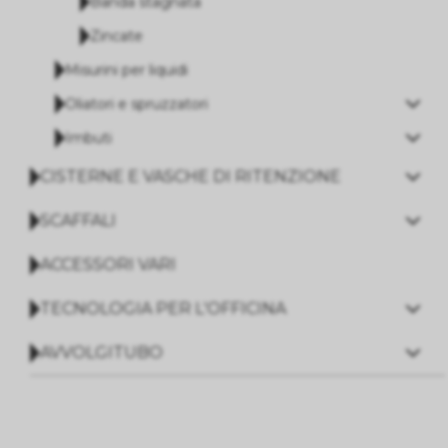
Banda stagnata
Zincate
Misurini per liquidi
Oliatori e spruzzatori
Imbuti
CISTERNE E VASCHE DI RITENZIONE
SCAFFALI
ACCESSORI VARI
TECNOLOGIA PER L'OFFICINA
AVVOLGITUBO