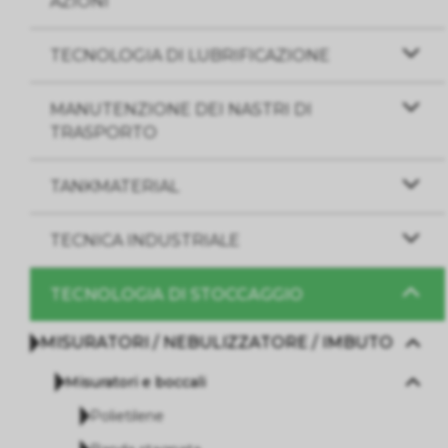
AZIONI
TECNOLOGIA DI LUBRIFICAZIONE
MANUTENZIONE DEI NASTRI DI
TRASPORTO
TANKMATERIAL
TECNICA INDUSTRIALE
TECNOLOGIA DI STOCCAGGIO
MISURATORI / NEBULIZZATORE / IMBUTO
Misuratori e boccali
Polietilene