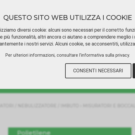
QUESTO SITO WEB UTILIZZA I COOKIE
izziamo diversi cookie: alcuni sono necessari per il corretto funz
e più funzionalità, altri ancora ci aiutano a comprendere meglio i n
ntemente i nostri servizi. Alcuni cookie, se acconsentiti, utilizz
SCARICAMENTO
TUTORIAL VIDEOS
CON
Per ulteriori informazioni, consultare
l'informativa sulla privacy
.
CONSENTI NECESSARI
›
ATORI / NEBULIZZATORE / IMBUTO
MISURATORI E BOCCAL
Polietilene