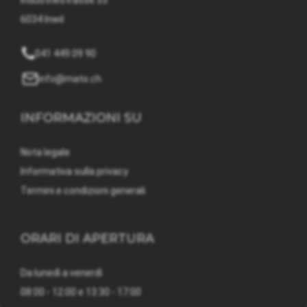
Industriestrasse 53
6034 Inwil
041 449 09 90
info@mato.ch
INFORMAZIONI SU
Nota legale
Informativa sulla privacy
Termini e condizioni generali
ORARI DI APERTURA
Da lunedì a venerdì
08:00 - 12:00 e 13:30 - 17:00