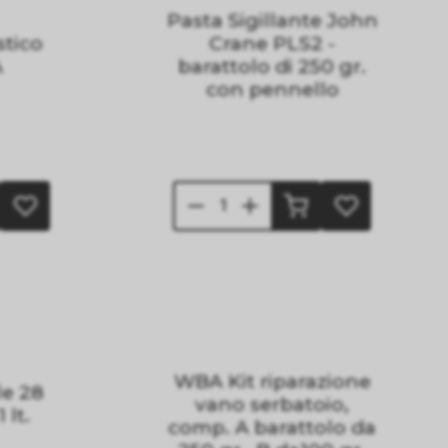
Pasta Sigillante John
stico
Crane PLS2 -
A
barattolo di 250 gr.
con pennello
WBA Kit riparazione
le 28
vano serbatoio,
 lt.
comp. A barattolo da