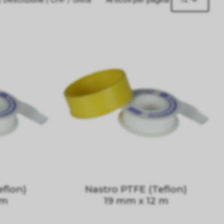
eflon)
Nastro PTFE (Teflon)
 m
19 mm x 12 m