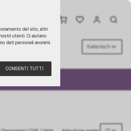
+41 41 449 09 90
ionamento del sito, altri
ostri utenti. Ci aiutano
ano dati personali anonimi.
Italienisch
TATTI
CONSENTI TUTTI
12
|
Descrizione
|
CHF
/ Unità
Articoli per pagina