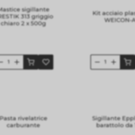
Mastice sigillante
Kit acciaio pla
ESTIK 313 griggio
WEICON-
chiaro 2 x 500g
Pasta rivelatrice
Sigillante Epp
carburante
barattolo da 1