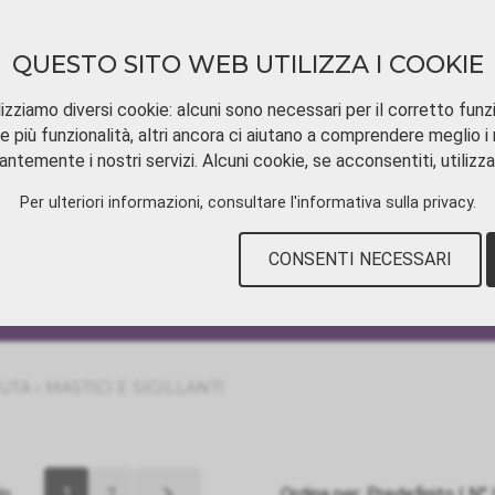
QUESTO SITO WEB UTILIZZA I COOKIE
izziamo diversi cookie: alcuni sono necessari per il corretto funz
e più funzionalità, altri ancora ci aiutano a comprendere meglio i n
ntemente i nostri servizi. Alcuni cookie, se acconsentiti, utilizz
SCARICAMENTO
TUTORIAL VIDEOS
CON
Per ulteriori informazioni, consultare
l'informativa sulla privacy
.
CONSENTI NECESSARI
›
NUTA
MASTICI E SIGILLANTI
lo
1
2
Ordina per:
Predefinito
|
N°