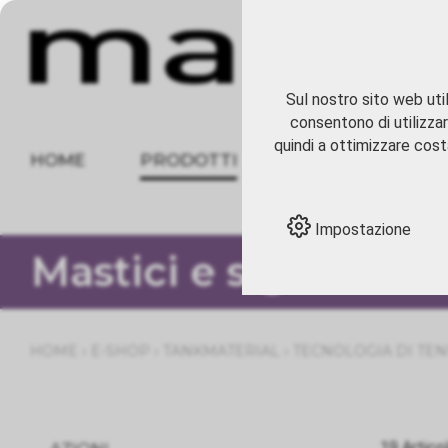
Sul nostro sito web util
consentono di utilizzar
quindi a ottimizzare costa
HOME
PRODOTTI
CHI SIAMO
Impostazione
Mastici e sigillanti
›
›
›
HOME
E-SHOP
TANKMATERIAL
TECNOLOGIA DI TE
19 Artico