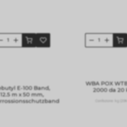
WBA POX WTB
butyl E-100 Band,
2000 da 20
12.5 m x 50 mm,
rrossionsschutzband
Confezione:
kg (20