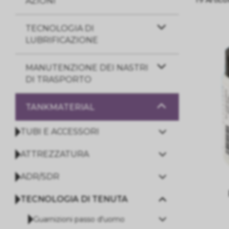
AZIONI
TECNOLOGIA DI
LUBRIFICAZIONE
MANUTENZIONE DEI NASTRI
DI TRASPORTO
TANKMATERIAL
TUBI E ACCESSORI
ATTREZZATURA
ADR/SDR
TECNOLOGIA DI TENUTA
Guarnizioni passo d'uomo