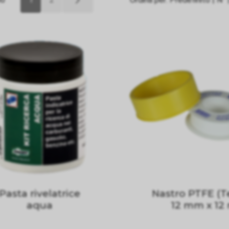
Pasta rivelatrice
Nastro PTFE (T
aqua
12 mm x 12