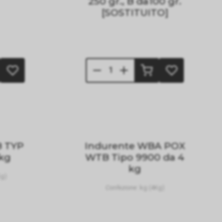
250 gr., B da100 gr.
[SOSTITUITO]
 TYP
Indurente WBA POX
 kg
WTB Tipo 9900 da 4
kg
Kg)
Confezione:
kg (4Kg)