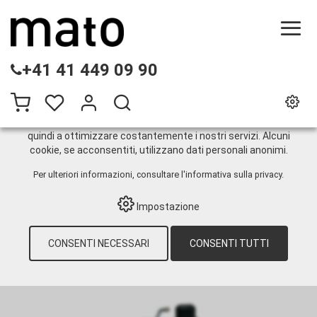
QUESTO SITO WEB UTILIZZA I COOKIE
+41 41 449 09 90
Sul nostro sito web utilizziamo diversi cookie: alcuni sono
necessari per il corretto funzionamento del sito, altri
consentono di utilizzare più funzionalità, altri ancora ci
aiutano a comprendere meglio i nostri utenti. Ci aiutano
quindi a ottimizzare costantemente i nostri servizi. Alcuni
cookie, se acconsentiti, utilizzano dati personali anonimi.
Sistemi per fusti
Per ulteriori informazioni, consultare
l'informativa sulla privacy
.
Impostazione
HOME
›
E-SHOP
›
TECNOLOGIA DI
LUBRIFICAZIONE
›
OLIO
›
POMPE
›
PNEUMATICHE
›
SISTEMI PER FUSTI
›
CONSENTI NECESSARI
CONSENTI TUTTI
PNEUMATO 1 STAZIONARIA, CON DIGIMET
E35 E CON USCITA OLIO MOTORE