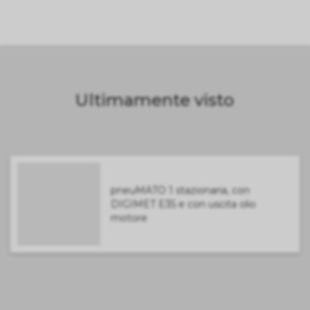
Ultimamente visto
pneuMATO 1 stazionaria, con
DIGIMET E35 e con uscita olio
motore