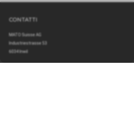
CONTATTI
MATO Suisse AG
Industriestrasse 53
6034 Inwil
041 449 09 90
info@mato.ch
INFORMAZIONI SU
Nota legale
Informativa sulla privacy
Termini e condizioni generali