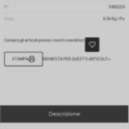
N°:
3400224
Peso:
6.56
Kg
/ Pz
Compra gli articoli presso i nostri rivenditori.
STAMPA
RICHIESTA PER QUESTO ARTICOLO »
Descrizione