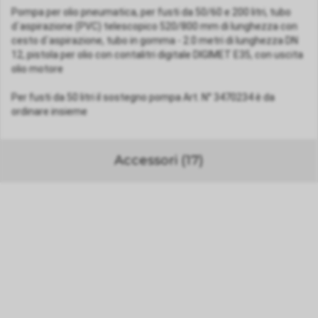
Pompa per olio pneumatica, per fusti da 50/60 e 200 litri, tubo
d`aspirazione (PVC) telescopico 520/800 mm di lunghezza con
cesto d`aspirazione, tubo in gomma - 2.0 metri di lunghezza DN
12, pistola per olio con contalitri digitale DIGIMET E35, con uscita
olio motore
Per fusti da 50 litri il sostegno pompa Art. N° 3470234 è da
ordinare insieme
Accessori (17)