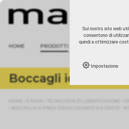
Sul nostro sito web util
consentono di utilizzar
quindi a ottimizzare costa
HOME
PRODOTTI
CHI SIAMO
Impostazione
Boccagli idraulici
›
›
›
HOME
E-SHOP
TECNOLOGIA DI LUBRIFICAZIONE
G
›
BOCCAGLIO A PINZA IDRAULICA MATO A 4 GRIFFE - M10