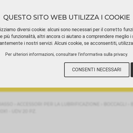
QUESTO SITO WEB UTILIZZA I COOKIE
izziamo diversi cookie: alcuni sono necessari per il corretto funz
e più funzionalità, altri ancora ci aiutano a comprendere meglio i n
ntemente i nostri servizi. Alcuni cookie, se acconsentiti, utilizz
SCARICAMENTO
TUTORIAL VIDEOS
CON
Per ulteriori informazioni, consultare
l'informativa sulla privacy
.
CONSENTI NECESSARI
›
›
›
RASSO
ACCESSORI PER LA LUBRIFICAZIONE
BOCCAGLI
X1 - UDV 20 PZ.