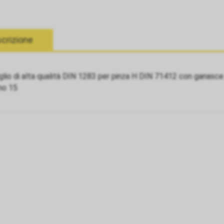
crizione
lio di alta qualità DIN 1283 per pinza H DIN 71412 con ganasce 
no 15