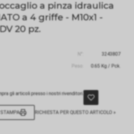
occaglio a pinza idraulica
ATO a 4 griffe - M10x1 -
DV 20 pz.
N°:
3243807
Peso:
0.65
Kg
/ Pck.
ra gli articoli presso i nostri rivenditori.
STAMPA
RICHIESTA PER QUESTO ARTICOLO »