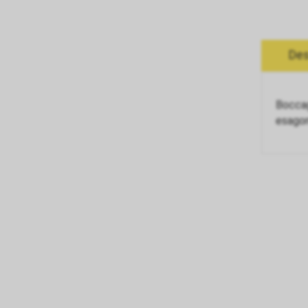
Des
Boccag
esago