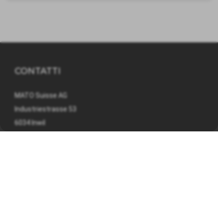
CONTATTI
MATO Suisse AG
Industriestrasse 53
6034 Inwil
041 449 09 90
info@mato.ch
INFORMAZIONI SU
Nota legale