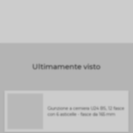
Ultimamente visto
Giunzione a cerniera U24 BS, 12 fasce
con 6 asticelle - fasce da 165 mm