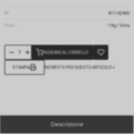
N°:
411142400
Peso:
1
Kg
/ Scha
AGGIUNGI AL CARRELLO
STAMPA
RICHIESTA PER QUESTO ARTICOLO »
Descrizione