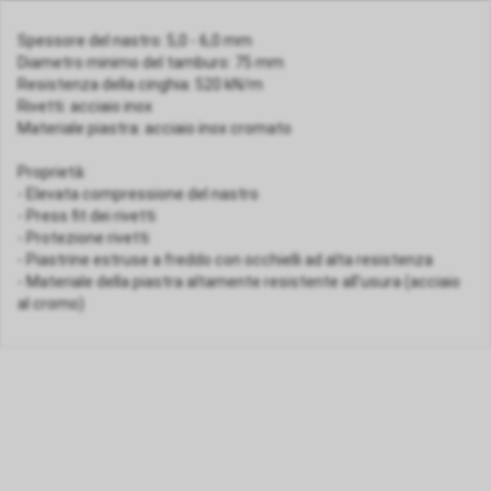
Spessore del nastro: 5,0 - 6,0 mm
Diametro minimo del tamburo: 75 mm
Resistenza della cinghia: 520 kN/m
Rivetti: acciaio inox
Materiale piastra: acciaio inox cromato
Proprietà:
- Elevata compressione del nastro
- Press fit dei rivetti
- Protezione rivetti
- Piastrine estruse a freddo con occhielli ad alta resistenza
- Materiale della piastra altamente resistente all'usura (acciaio
al cromo)