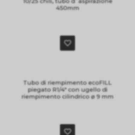
10/25 chili, tubo d`aspirazione
450mm
Tubo di riempimento ecoFILL
piegato R1/4" con ugello di
riempimento cilindrico ø 9 mm