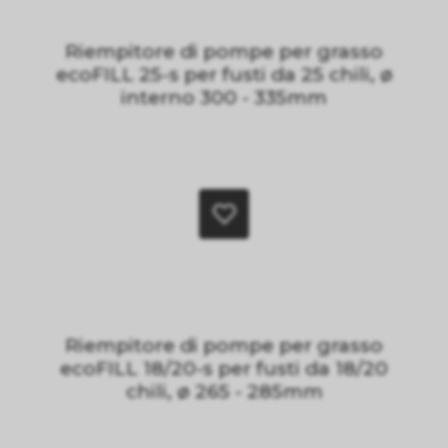
Riempitore di pompe per grasso
ecoFILL 25-s per fusti da 25 chili, ø
interno 300 - 335mm
Riempitore di pompe per grasso
ecoFILL 18/20-s per fusti da 18/20
chili, ø 265 - 285mm