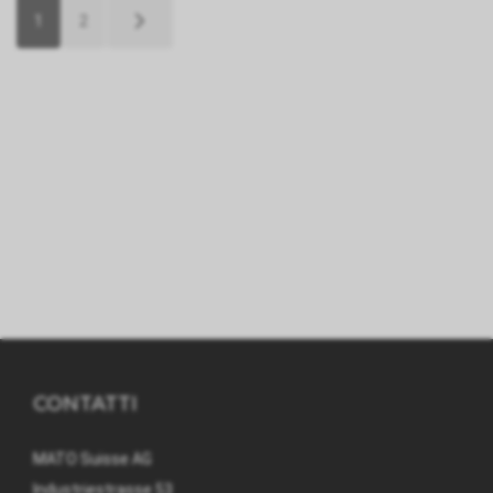
1
2
CONTATTI
MATO Suisse AG
Industriestrasse 53