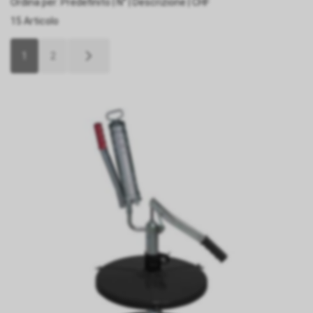
Ordina per:
Predefinito
|
N°
|
Descrizione
|
CHF
15 Articolo
1
2