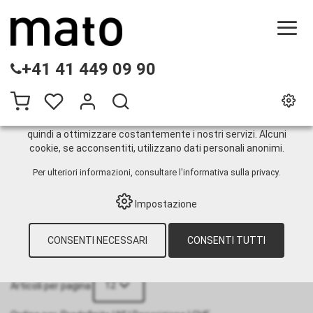
QUESTO SITO WEB UTILIZZA I COOKIE
+41 41 449 09 90
Sul nostro sito web utilizziamo diversi cookie: alcuni sono
necessari per il corretto funzionamento del sito, altri
consentono di utilizzare più funzionalità, altri ancora ci
aiutano a comprendere meglio i nostri utenti. Ci aiutano
quindi a ottimizzare costantemente i nostri servizi. Alcuni
cookie, se acconsentiti, utilizzano dati personali anonimi.
ecoFill-standard
Per ulteriori informazioni, consultare
l'informativa sulla privacy
.
Impostazione
HOME
›
E-SHOP
›
TECNOLOGIA DI
LUBRIFICAZIONE
›
GRASSO
›
APPARECCHIATURE DI RIEMPIMENTO
›
CONSENTI NECESSARI
CONSENTI TUTTI
MANUALI
›
ECOFILL-STANDARD
12
Articoli per pagina