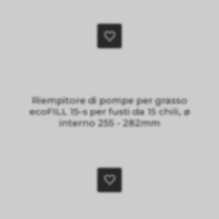
Riempitore di pompe per grasso
ecoFILL 15-s per fusti da 15 chili, ø
interno 255 - 282mm