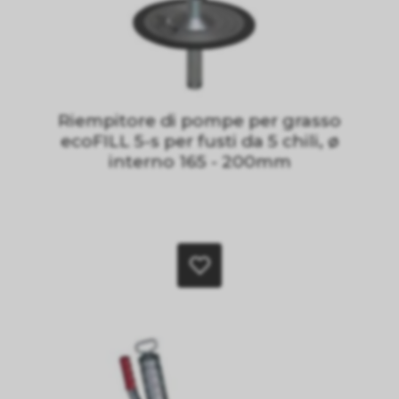
Riempitore di pompe per grasso
ecoFILL 5-s per fusti da 5 chili, ø
interno 165 - 200mm