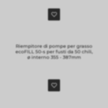
Riempitore di pompe per grasso
ecoFILL 50-s per fusti da 50 chili,
ø interno 355 - 387mm