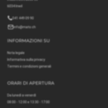
6034 Inwil
041 449 09 90
info@mato.ch
INFORMAZIONI SU
Nota legale
Informativa sulla privacy
Termini e condizioni generali
ORARI DI APERTURA
Da lunedì a venerdì
08:00 - 12:00 e 13:30 - 17:00