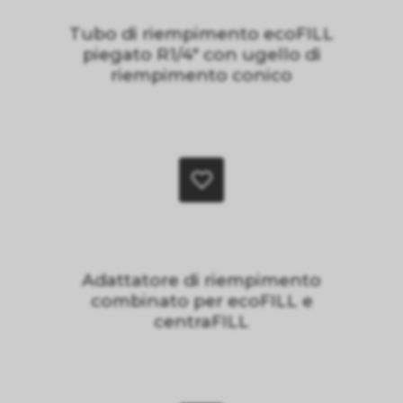
Tubo di riempimento ecoFILL
piegato R1/4" con ugello di
riempimento conico
Adattatore di riempimento
combinato per ecoFILL e
centraFILL