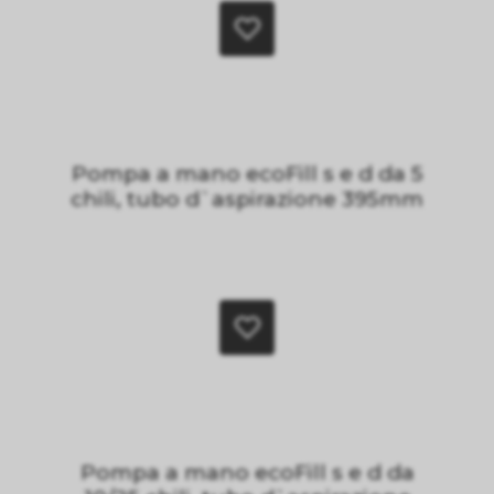
Pompa a mano ecoFill s e d da 5
chili, tubo d`aspirazione 395mm
Pompa a mano ecoFill s e d da