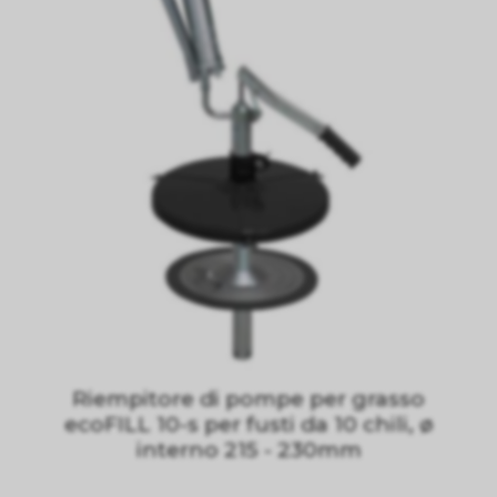
Riempitore di pompe per grasso
ecoFILL 10-s per fusti da 10 chili, ø
interno 215 - 230mm