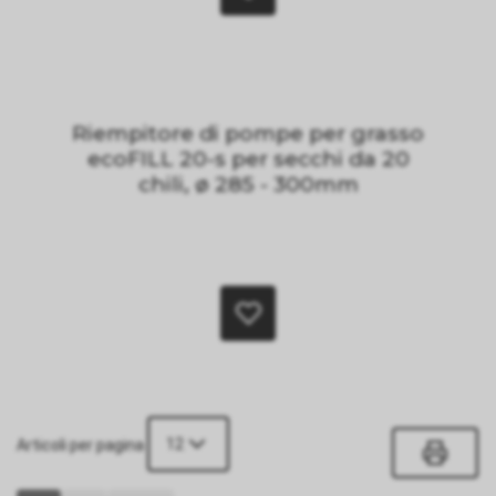
Riempitore di pompe per grasso
ecoFILL 20-s per secchi da 20
chili, ø 285 - 300mm
12
Articoli per pagina