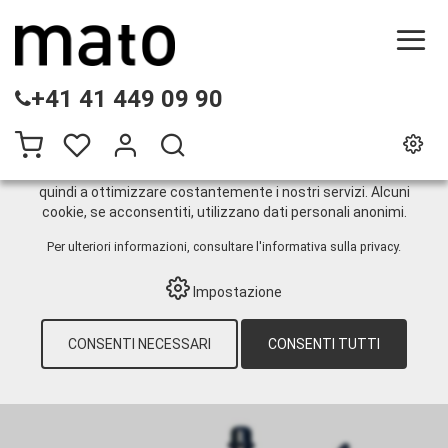
QUESTO SITO WEB UTILIZZA I COOKIE
+41 41 449 09 90
Sul nostro sito web utilizziamo diversi cookie: alcuni sono
necessari per il corretto funzionamento del sito, altri
consentono di utilizzare più funzionalità, altri ancora ci
aiutano a comprendere meglio i nostri utenti. Ci aiutano
quindi a ottimizzare costantemente i nostri servizi. Alcuni
cookie, se acconsentiti, utilizzano dati personali anonimi.
Sistemi di serbatoi
Per ulteriori informazioni, consultare
l'informativa sulla privacy
.
Impostazione
HOME
›
E-SHOP
›
TECNOLOGIA DI
LUBRIFICAZIONE
›
OLIO
›
POMPE
›
PNEUMATICHE
›
SISTEMI DI SERBATOI
›
CONSENTI NECESSARI
CONSENTI TUTTI
LUBE-STATION P-1000-8, CON PISTOLA
DISTRIBUZIONE OLIO