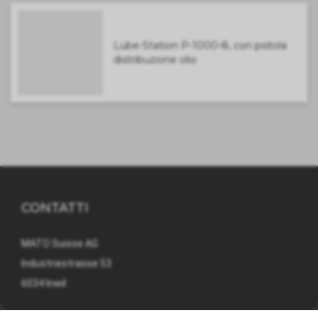
Lube-Station P-1000-8, con pistola
distribuzione olio
CONTATTI
MATO Suisse AG
Industriestrasse 53
6034 Inwil