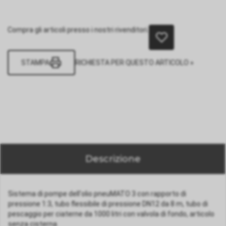
Compra gli articoli presso i nostri rivenditori.
STAMPA
RICHIESTA PER QUESTO ARTICOLO »
Descrizione
Sistema di pompe dell'olio pneuMATO 3 con rapporto di
pressione 1:3, tubo flessibile di pressione DN12 da 8 m, tubo di
pescaggio per ciaterne da 1000 litri con valvola di fondo, articolo
senza cisterna