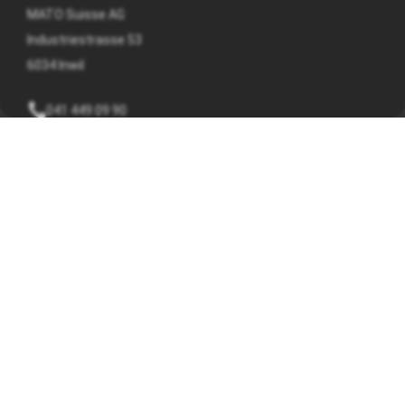
MATO Suisse AG
Industriestrasse 53
6034 Inwil
041 449 09 90
info@mato.ch
INFORMAZIONI SU
Nota legale
Informativa sulla privacy
Termini e condizioni generali
ORARI DI APERTURA
Da lunedì a venerdì