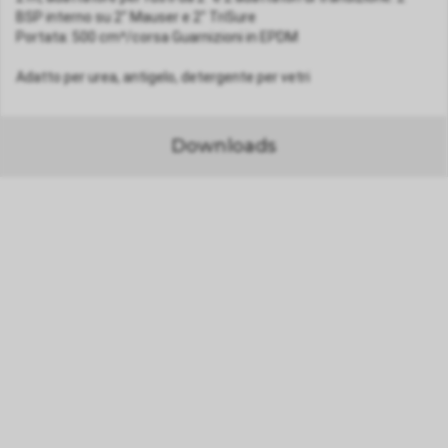
BSP interno su 2" Mauser e 2" TriSure
Portata: 500 cm³/corsa Guarnizioni in EPDM
Adatto per urea, antigelo, detergente per vetri
Downloads