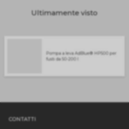
Ultimamente visto
Pompa a leva AdBlue® HP500 per
fusti da 50-200 l
CONTATTI