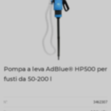
Pompa a leva AdBlue® HP500 per
fusti da 50-200 l
N°:
3462307