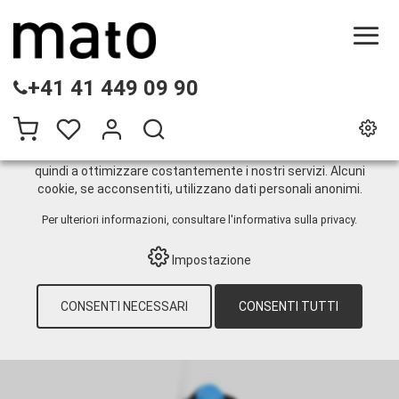
QUESTO SITO WEB UTILIZZA I COOKIE
+41 41 449 09 90
Sul nostro sito web utilizziamo diversi cookie: alcuni sono
necessari per il corretto funzionamento del sito, altri
consentono di utilizzare più funzionalità, altri ancora ci
aiutano a comprendere meglio i nostri utenti. Ci aiutano
quindi a ottimizzare costantemente i nostri servizi. Alcuni
cookie, se acconsentiti, utilizzano dati personali anonimi.
Pompe e accessori
Per ulteriori informazioni, consultare
l'informativa sulla privacy
.
Impostazione
HOME
›
E-SHOP
›
TECNICA INDUSTRIALE
›
AUTOMOTIV E OFFICINA
›
POMPE E
ACCESSORI
›
POMPA A LEVA ADBLUE®
CONSENTI NECESSARI
CONSENTI TUTTI
HP500 PER FUSTI DA 50-200 L