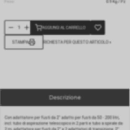
Peso:
0.9
Kg
/ Pz
AGGIUNGI AL CARRELLO
STAMPA
RICHIESTA PER QUESTO ARTICOLO »
Descrizione
Con adattatore per fusti da 2" adatto per fusti da 50 - 200 litri,
incl. tubo di aspirazione telescopico in 2 parti e tubo a spirale da
2 m, adattatore per fusti da 2" e 2 adattatori di transizione. 2"