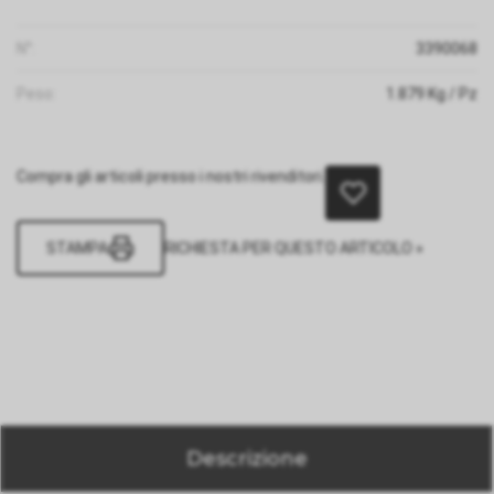
N°:
3390068
Peso:
1.879
Kg
/ Pz
Compra gli articoli presso i nostri rivenditori.
STAMPA
RICHIESTA PER QUESTO ARTICOLO »
Descrizione