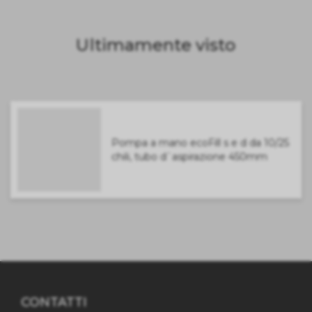
Ultimamente visto
Pompa a mano ecoFill s e d da 10/25
chili, tubo d`aspirazione 450mm
CONTATTI