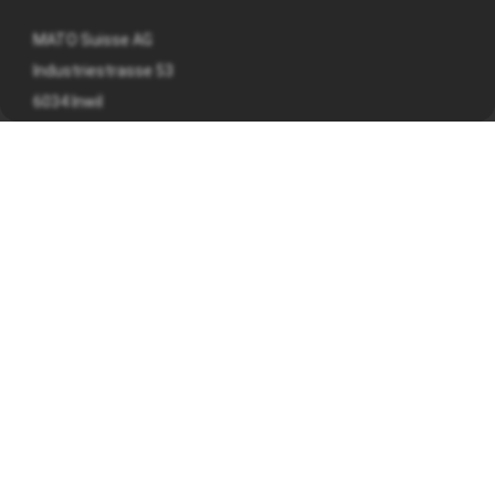
MATO Suisse AG
Industriestrasse 53
6034 Inwil
041 449 09 90
info@mato.ch
INFORMAZIONI SU
Nota legale
Informativa sulla privacy
Termini e condizioni generali
ORARI DI APERTURA