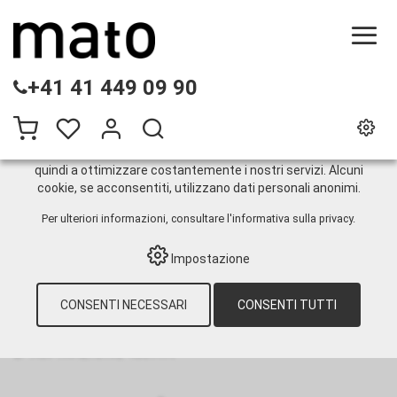
QUESTO SITO WEB UTILIZZA I COOKIE
+41 41 449 09 90
Sul nostro sito web utilizziamo diversi cookie: alcuni sono
necessari per il corretto funzionamento del sito, altri
consentono di utilizzare più funzionalità, altri ancora ci
aiutano a comprendere meglio i nostri utenti. Ci aiutano
quindi a ottimizzare costantemente i nostri servizi. Alcuni
cookie, se acconsentiti, utilizzano dati personali anonimi.
ecoFill-standard
Per ulteriori informazioni, consultare
l'informativa sulla privacy
.
Impostazione
HOME
›
E-SHOP
›
TECNOLOGIA DI
LUBRIFICAZIONE
›
GRASSO
›
APPARECCHIATURE DI RIEMPIMENTO
›
CONSENTI NECESSARI
CONSENTI TUTTI
MANUALI
›
ECOFILL-STANDARD
›
POMPA A
MANO ECOFILL S E D DA 10/25 CHILI, TUBO
D`ASPIRAZIONE 450MM