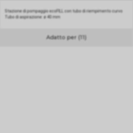
Stazione di pompaggio ecoFILL con tubo di riempimento curvo
Tubo di aspirazione: ø 40 mm
Adatto per (11)